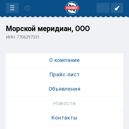
Морской меридиан, ООО
ИНН: 7706297331
О компании
Прайс-лист
Объявления
Новости
Контакты