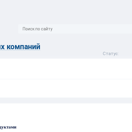
}
х компаний
Статус:
одуктами