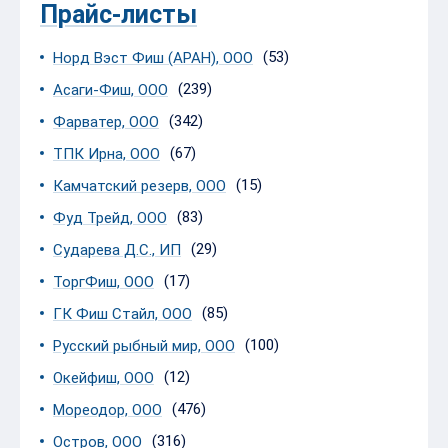
Прайс-листы
(53)
Норд Вэст Фиш (АРАН), ООО
(239)
Асаги-Фиш, ООО
(342)
Фарватер, ООО
(67)
ТПК Ирна, ООО
(15)
Камчатский резерв, ООО
(83)
Фуд Трейд, ООО
(29)
Сударева Д.С., ИП
(17)
ТоргФиш, ООО
(85)
ГК Фиш Стайл, ООО
(100)
Русский рыбный мир, ООО
(12)
Окейфиш, ООО
(476)
Мореодор, ООО
(316)
Остров, ООО