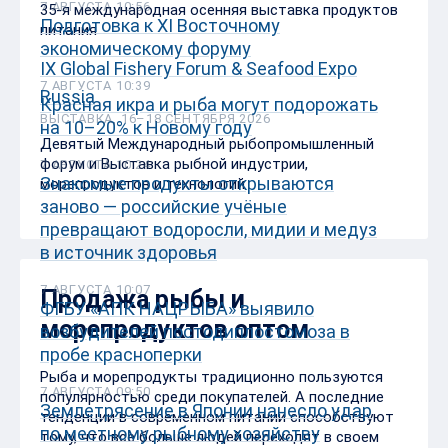
7 АВГУСТА 10:56
35-я международная осенняя выставка продуктов
Подготовка к XI Восточному
питания
экономическому форуму
IX Global Fishery Forum & Seafood Expo
7 АВГУСТА 10:39
Russia
Красная икра и рыба могут подорожать
ВЫСТАВКА, 16–18 СЕНТЯБРЯ 2026
на 10–20% к Новому году
Девятый Международный рыбопромышленный
форум и Выставка рыбной индустрии,
7 АВГУСТА 10:24
Знакомые продукты открываются
морепродуктов и технологий
заново — российские учёные
превращают водоросли, мидии и медуз
в источник здоровья
7 АВГУСТА 10:07
Продажа рыбы и
ФГБУ «АПК НАЦРЫБА» выявило
морепродуктов оптом
возбудителей постодиплостомоза в
пробе красноперки
Рыба и морепродукты традиционно пользуются
7 АВГУСТА 09:50
популярностью среди покупателей. А последние
Землетрясение в Японии нанесло удар
тенденции в современном питании способствуют
по местному рыбному хозяйству
тому, что все больше людей переходят в своем