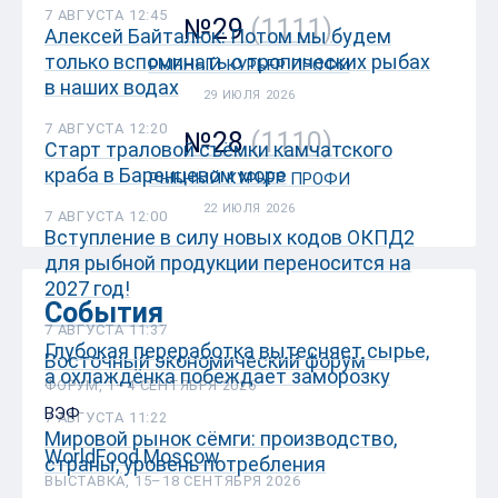
7 АВГУСТА 12:45
№29
(1111)
Алексей Байталюк: Потом мы будем
только вспоминать о тропических рыбах
РЫБНЫЙ КУРЬЕР ПРОФИ
в наших водах
29 ИЮЛЯ 2026
7 АВГУСТА 12:20
№28
(1110)
Старт траловой съёмки камчатского
краба в Баренцевом море
РЫБНЫЙ КУРЬЕР ПРОФИ
22 ИЮЛЯ 2026
7 АВГУСТА 12:00
Вступление в силу новых кодов ОКПД2
для рыбной продукции переносится на
2027 год!
События
7 АВГУСТА 11:37
Глубокая переработка вытесняет сырье,
Восточный экономический форум
а охлаждёнка побеждает заморозку
ФОРУМ, 1–4 СЕНТЯБРЯ 2026
ВЭФ
7 АВГУСТА 11:22
Мировой рынок сёмги: производство,
WorldFood Moscow
страны, уровень потребления
ВЫСТАВКА, 15–18 СЕНТЯБРЯ 2026