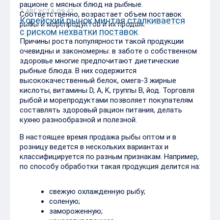
рационе с мясных блюд на рыбные.
7 АВГУСТА 09:42
Соответственно, возрастает объем поставок
Корейский рынок минтая сталкивается
рыбы и морепродуктов и их продаж.
с риском нехватки поставок
Причины роста популярности такой продукции
очевидны и закономерны: в заботе о собственном
здоровье многие предпочитают диетические
рыбные блюда. В них содержится
высококачественный белок, омега-3 жирные
кислоты, витамины D, A, K, группы В, йод. Торговля
рыбой и морепродуктами позволяет покупателям
составлять здоровый рацион питания, делать
кухню разнообразной и полезной.
В настоящее время продажа рыбы оптом и в
розницу ведется в нескольких вариантах и
классифицируется по разным признакам. Например,
по способу обработки такая продукция делится на:
свежую охлажденную рыбу;
соленую;
замороженную;