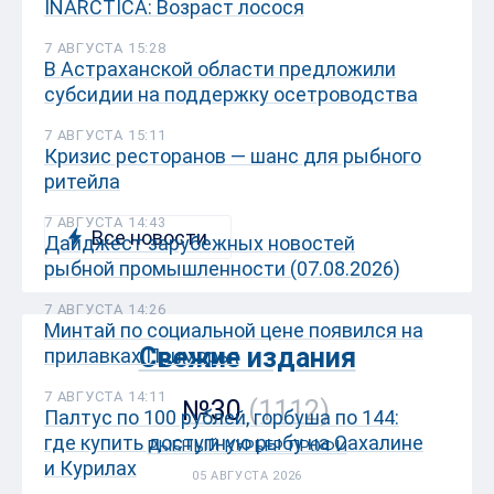
INARCTICA: Возраст лосося
7 АВГУСТА 15:28
В Астраханской области предложили
субсидии на поддержку осетроводства
7 АВГУСТА 15:11
Кризис ресторанов — шанс для рыбного
ритейла
7 АВГУСТА 14:43
Все новости
Дайджест зарубежных новостей
рыбной промышленности (07.08.2026)
7 АВГУСТА 14:26
Минтай по социальной цене появился на
Свежие издания
прилавках Приморья
7 АВГУСТА 14:11
№30
(1112)
Палтус по 100 рублей, горбуша по 144:
где купить доступную рыбу на Сахалине
РЫБНЫЙ КУРЬЕР ПРОФИ
и Курилах
05 АВГУСТА 2026