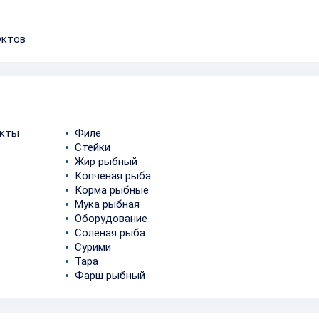
уктов
укты
Филе
Стейки
Жир рыбный
Копченая рыба
Корма рыбные
Мука рыбная
Оборудование
Соленая рыба
Сурими
Тара
Фарш рыбный