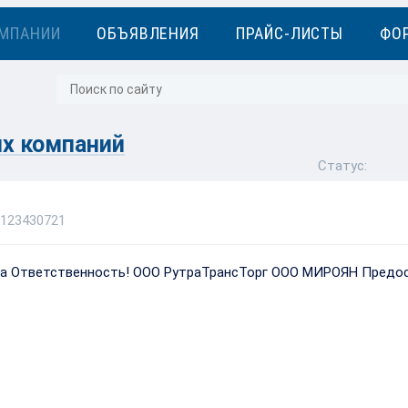
МПАНИИ
ОБЪЯВЛЕНИЯ
ПРАЙС-ЛИСТЫ
ФО
х компаний
Статус:
3123430721
аша Ответственность! ООО РутраТрансТорг ООО МИРОЯН Предо