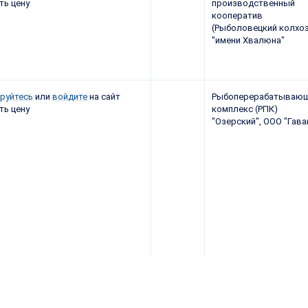
ть цену
производственный
кооператив
(Рыболовецкий колхоз
"имени Хвалюна"
руйтесь
или
войдите
на сайт
Рыбоперерабатываю
ть цену
комплекс (РПК)
"Озерский", ООО "Гава