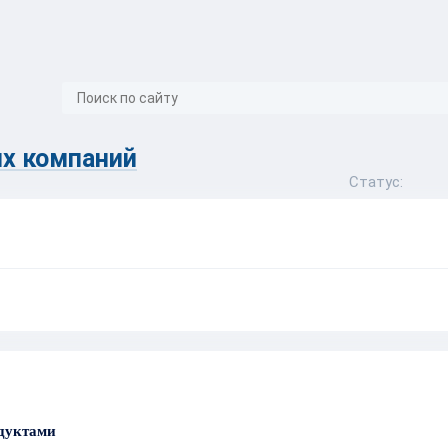
}
х компаний
Статус:
одуктами