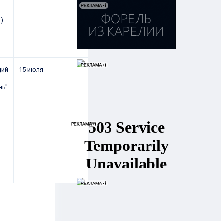
)
щий
15 июля
нь"