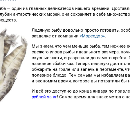
ба — один из главных деликатесов нашего времени. Достав
лубин антарктических морей, она сохраняет в себе множест
веществ.
Ледяную рыбу довольно просто готовить, осо
разделке от компании
«Мореодор»
.
Мы знаем, что чем меньше рыба, тем нежнее е
свежего улова рыбы идеального размера, поч
вкусные части, и разрезали до самого хребта.
название «бабочка». Теперь ледяную достаточ
обжарить на гриле или запечь в пергаменте, ч
полезное блюдо. Тем самым мы избавляем ва
и экономим время, которое вы потратили бы н
И всё это доступно до конца января по привл
рублей за кг
! Самое время для знакомства с 