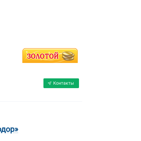
FISHNET.RU
Контакты
одор»