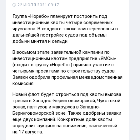
22 ИЮЛЯ 2021 09:17
Группа «Норебо» планирует построить под
инвестиционные квоты четыре современных
ярусолова. В холдинге также заинтересованы в
дальнейшей постройке судов под объемы
добычи минтая и сельди.
В восьмом этапе заявительной кампании по
инвестиционным квотам предприятие «ЯМСы»
(входит в группу «Норебо») приняло участие с
четырьмя проектами по строительству судов.
Заявки одобрила профильная межведомственная
комиссия.
Новый флот будет строиться под квоты вылова
трески в Западно-Беринговоморской, Чукотской
зонах, палтусов и макруруса в Западно-
Беринговоморской зоне. Также одобрены заявки
еще двух компаний. Конкретные доли квоты
определит аукцион на понижение, назначенный
на 17 августа.