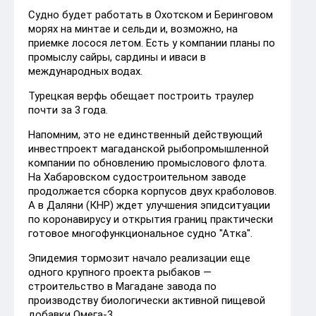
Судно будет работать в Охотском и Беринговом
морях на минтае и сельди и, возможно, на
приемке лосося летом. Есть у компании планы по
промыслу сайры, сардины и иваси в
международных водах.
Турецкая верфь обещает построить траулер
почти за 3 года.
Напомним, это не единственный действующий
инвестпроект магаданской рыбопромышленной
компании по обновлению промыслового флота.
На Хабаровском судостроительном заводе
продолжается сборка корпусов двух краболовов.
А в Даляни (КНР) ждет улучшения эпидситуации
по коронавирусу и открытия границ практически
готовое многофункциональное судно "Атка".
Эпидемия тормозит начало реализации еще
одного крупного проекта рыбаков —
строительство в Магадане завода по
производству биологически активной пищевой
добавки Омега-3.