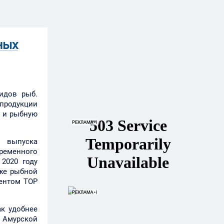
ных
идов рыб.
 продукции
ш и рыбную
и выпуска
временного
2020 году
же рыбной
дентом ТОР
ак удобнее
в Амурской