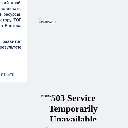
ский край,
изовывать,
е ресурсы.
стору. ТОР
го Востока
 развития
результате
 ПЕЧАТИ