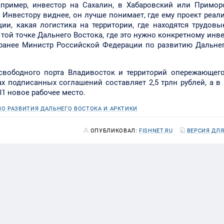
апример, инвестор на Сахалин, в Хабаровский или Примор
. Инвестору виднее, он лучше понимает, где ему проект реал
ии, какая логистика на территории, где находятся трудовы
ой точке Дальнего Востока, где это нужно конкретному инве
л ранее Министр Российской Федерации по развитию Дальне
свободного порта Владивосток и территорий опережающего
х подписанных соглашений составляет 2,5 трлн рублей, а в 
1 новое рабочее место.
О РАЗВИТИЯ ДАЛЬНЕГО ВОСТОКА И АРКТИКИ
ОПУБЛИКОВАЛ:
FISHNET.RU
ВЕРСИЯ ДЛЯ
в. Витязь-авто и другие, однако, "за".