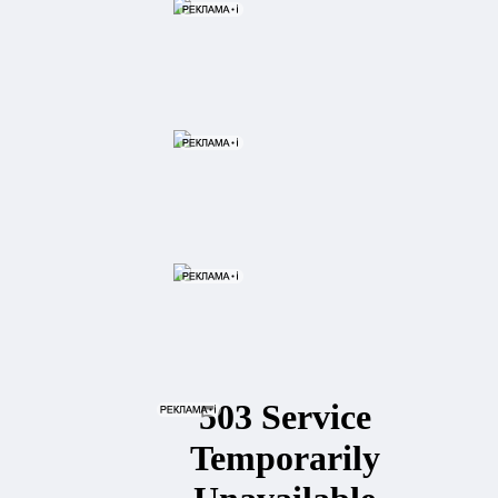
ак
ранцев
о или
л,
кая
только
рес