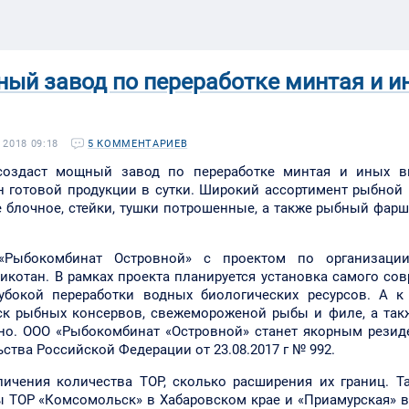
ый завод по переработке минтая и и
2018 09:18
5 КОММЕНТАРИЕВ
создаст мощный завод по переработке минтая и иных в
н готовой продукции в сутки. Широкий ассортимент рыбной
 блочное, стейки, тушки потрошенные, а также рыбный фар
«Рыбокомбинат Островной» с проектом по организаци
котан. В рамках проекта планируется установка самого со
убокой переработки водных биологических ресурсов. А к 
ск рыбных консервов, свежемороженой рыбы и филе, а так
дно. ООО «Рыбокомбинат «Островной» станет якорным рези
тва Российской Федерации от 23.08.2017 г № 992.
личения количества ТОР, сколько расширения их границ. Т
ы ТОР «Комсомольск» в Хабаровском крае и «Приамурская» 