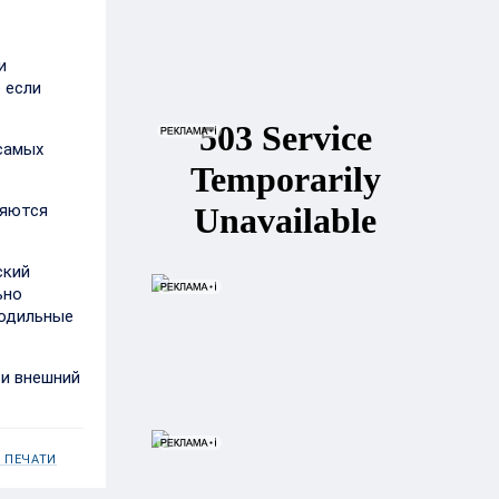
и
 если
 самых
ляются
ский
ьно
лодильные
 и внешний
 ПЕЧАТИ