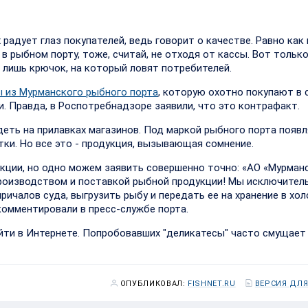
 радует глаз покупателей, ведь говорит о качестве. Равно как 
в рыбном порту, тоже, считай, не отходя от кассы. Вот только
о лишь крючок, на который ловят потребителей.
 из Мурманского рыбного порта
, которую охотно покупают в
. Правда, в Роспотребнадзоре заявили, что это контрафакт.
деть на прилавках магазинов. Под маркой рыбного порта появ
етки. Но все это - продукция, вызывающая сомнение.
укции, но одно можем заявить совершенно точно: «АО «Мурман
производством и поставкой рыбной продукции! Мы исключител
ричалов суда, выгрузить рыбу и передать ее на хранение в хо
комментировали в пресс-службе порта.
айти в Интернете. Попробовавших "деликатесы" часто смущает
ОПУБЛИКОВАЛ:
FISHNET.RU
ВЕРСИЯ ДЛЯ