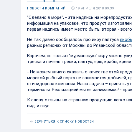
19 АПРЕЛЯ 2018 09:39
НОВОСТИ КОМПАНИЙ
"Сделано в море", - эта надпись на морепродуктах
информация на упаковке, что продукт изготовлен 
первая надпись имеет место быть, вторая - всег
Не так давно сообщалось про икру палтуса
якобы
разных регионах от Москвы до Рязанской области
Впрочем, не только "мурманскую" икру можно уви
треска и печень трески, палтус, ерш, крабы, крев
- Не можем ничего сказать о качестве этой прод
морской рыбный порт» не занимается добычей, 
стивидорная компания. Наша задача – принять у п
терминалы. Реализацией мы не занимаемся! - про
К слову, отзывы на странную продукцию легко н
вид, и вкус.
ВЕРНУТЬСЯ К СПИСКУ НОВОСТЕЙ