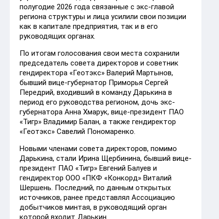
полугодие 2026 года связанные с экс-главой
региона структуры и лица усилили свои позиции
как в капитале предприятия, так и в его
руководящих органах.
По итогам голосования свои места сохранили
председатель совета директоров и советник
гендиректора «Геотэкс» Валерий Мартынов,
бывший вице-губернатор Приморья Сергей
Передрий, входивший в команду Дарькина в
период его руководства регионом, дочь экс-
губернатора Анна Хмарук, вице-президент ПАО
«Тигр» Владимир Балан, а также гендиректор
«Геотэкс» Савелий Пономаренко.
Новыми членами совета директоров, помимо
Дарькина, стали Ирина Щербинина, бывший вице-
президент ПАО «Тигр» Евгений Балуев и
гендиректор ООО «ПКФ «Конкорд» Виталий
Шершень. Последний, по данным открытых
источников, ранее представлял Ассоциацию
добытчиков минтая, в руководящий орган
которой входит Дарькин.