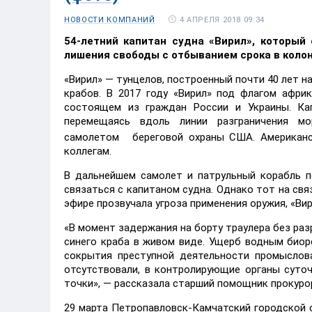
4 АПРЕЛЯ 2018 09:34
НОВОСТИ КОМПАНИЙ
54-летний капитан судна «Вирил», который
лишения свободы с отбыванием срока в коло
«Вирил» — тунцелов, построенный почти 40 лет 
крабов. В 2017 году «Вирил» под флагом афри
состоящем из граждан России и Украины. Ка
перемещаясь вдоль линии разграничения м
самолетом
береговой охраны США. Американс
коллегам.
В дальнейшем самолет и патрульный корабль п
связаться с капитаном судна. Однако тот на свя
эфире прозвучала угроза применения оружия, «Вир
«В момент задержания на борту траулера без ра
синего краба в живом виде. Ущерб водным биор
сокрытия преступной деятельности промыслова
отсутствовали, в контролирующие органы суто
точки», — рассказала старший помощник прокуро
29 марта Петропавловск-Камчатский городской с