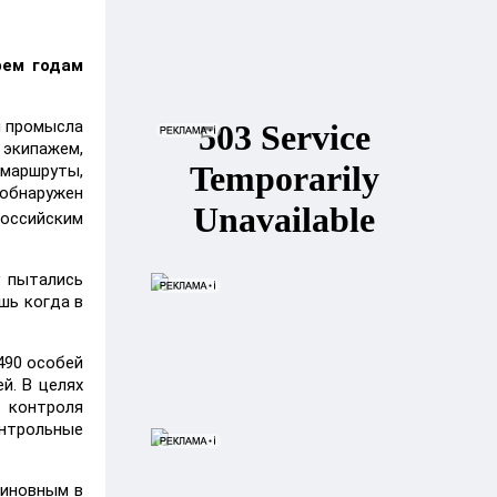
рем годам
я промысла
 экипажем,
маршруты,
обнаружен
российским
у пытались
шь когда в
490 особей
й. В целях
а контроля
онтрольные
виновным в