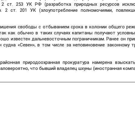
. 2 ст. 253 УК РФ (разработка природных ресурсов исклю
. 2 ст. 201 УК (злоупотребление полномочиями, повлекш
 лишения свободы с отбыванием срока в колонии общего реж
ак как обычно в таких случаях капитаны получают условны
рошо известен дальневосточным пограничникам. Ранее он при
 судна «Севен», в том числе за неповиновение законному 
районная природоохранная прокуратура намерена взыскат
маловероятно, что бывший владелец шхуны (иностранная комп
.