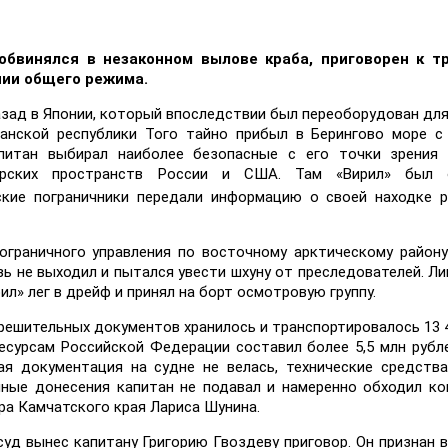
 обвинялся в незаконном вылове краба, приговорен к т
нии общего режима.
назад в Японии, который впоследствии был переоборудован дл
канской республики Того тайно прибыл в Берингово море с
питан выбирал наиболее безопасные с его точки зрения 
орских пространств России и США. Там «Вирил» был 
кие пограничники передали информацию о своей находке 
ограничного управления по восточному арктическому район
зь не выходил и пытался увести шхуну от преследователей. Ли
ил» лег в дрейф и принял на борт осмотровую группу.
зрешительных документов хранилось и транспортировалось 13 
есурсам Российской Федерации составил более 5,5 млн рубле
я документация на судне не велась, технические средств
чные донесения капитан не подавал и намеренно обходил к
ра Камчатского края Лариса Шунина.
уд вынес капитану Григорию Гвоздеву приговор. Он признан 