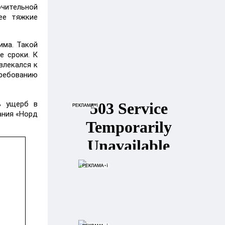
чительной
ее тяжкие
има. Такой
е сроки. К
влекался к
требованию
ь ущерб в
ания «Норд