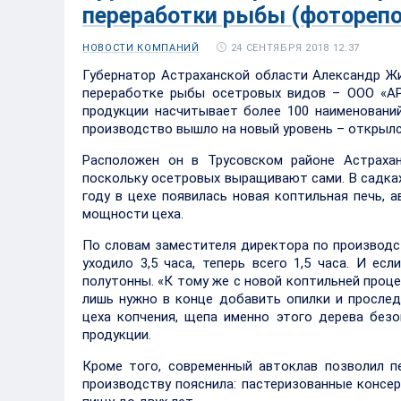
переработки рыбы (фотореп
24 СЕНТЯБРЯ 2018 12:37
НОВОСТИ КОМПАНИЙ
Губернатор Астраханской области Александр Жи
переработке рыбы осетровых видов – ООО «АР
продукции насчитывает более 100 наименований
производство вышло на новый уровень – открылс
Расположен он в Трусовском районе Астрахан
поскольку осетровых выращивают сами. В садках
году в цехе появилась новая коптильная печь, 
мощности цеха.
По словам заместителя директора по производс
уходило 3,5 часа, теперь всего 1,5 часа. И е
полутонны. «К тому же с новой коптильней проц
лишь нужно в конце добавить опилки и прослед
цеха копчения, щепа именно этого дерева безо
продукции.
Кроме того, современный автоклав позволил п
производству пояснила: пастеризованные консер