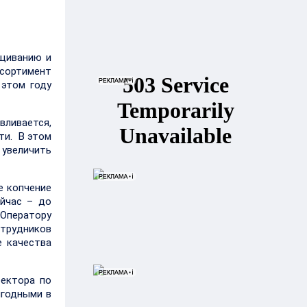
ащиванию и
ссортимент
 этом году
вливается,
ти. В этом
 увеличить
е копчение
ейчас – до
 Оператору
отрудников
е качества
ректора по
игодными в