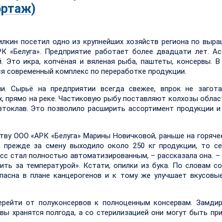
ортаж)
лкин посетил одно из крупнейших хозяйств региона по выр
К «Белуга». Предприятие работает более двадцати лет. А
. Это икра, копчёная и вяленая рыба, паштеты, консервы. В
я современный комплекс по переработке продукции.
и. Сырьё на предприятии всегда свежее, впрок не загота
, прямо на реке. Частиковую рыбу поставляют колхозы облас
автоклав. Это позволило расширить ассортимент продукции и
тву ООО «АРК «Белуга» Марины Новичковой, раньше на горяче
сли прежде за смену выходило около 250 кг продукции, то с
есс стал полностью автоматизированным, – рассказала она. –
ить за температурой». Кстати, опилки из бука. По словам с
пасна в плане канцерогенов и к тому же улучшает вкусовы
ерейти от полуконсервов к полноценным консервам. Замди
вы хранятся полгода, а со стерилизацией они могут быть пр