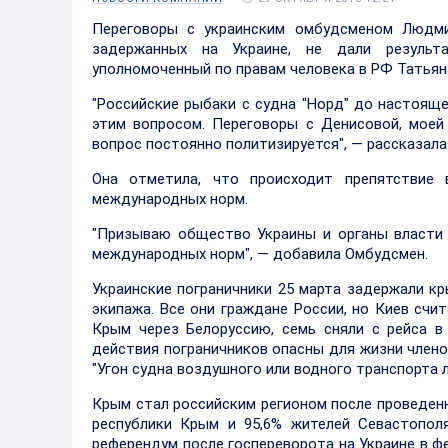
Переговоры с украинским омбудсменом Людми
задержанных на Украине, не дали результа
уполномоченный по правам человека в РФ Татьян
"Российские рыбаки с судна "Норд" до настоящ
этим вопросом. Переговоры с Денисовой, моей 
вопрос постоянно политизируется", — рассказала
Она отметила, что происходит препятствие 
международных норм.
"Призываю общество Украины и органы власти 
международных норм", — добавила Омбудсмен.
Украинские пограничники 25 марта задержали к
экипажа. Все они граждане России, но Киев счи
Крым через Белоруссию, семь сняли с рейса в
действия пограничников опасны для жизни член
"Угон судна воздушного или водного транспорта
Крым стал российским регионом после проведенн
республики Крым и 95,6% жителей Севастопол
референдум после госпереворота на Украине в фе