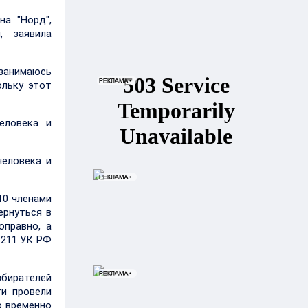
а "Норд",
, заявила
 занимаюсь
ольку этот
еловека и
человека и
10 членами
ернуться в
оправно, а
 211 УК РФ
збирателей
и провели
о временно