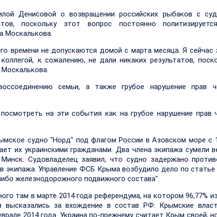
лой Денисовой о возвращении российских рыбаков с судн
тов, поскольку этот вопрос постоянно политизируется
а Москалькова.
его времени не допускаются домой с марта месяца. Я сейчас
коллегой, к сожалению, не дали никаких результатов, поск
 Москалькова.
воссоединению семьи, а также грубое нарушение прав ч
посмотреть на эти события как на грубое нарушение прав 
рымское судно "Норд" под флагом России в Азовском море с 
тает их украинскими гражданами. Два члена экипажа сумели в
 Минск. Судовладелец заявил, что судно задержано против
ов экипажа. Управление ФСБ Крыма возбудило дело по статье
 либо железнодорожного подвижного состава".
ого там в марте 2014 года референдума, на котором 96,77% и
я высказались за вхождение в состав РФ. Крымские власт
врале 2014 года. Украина по-прежнему считает Крым своей, н