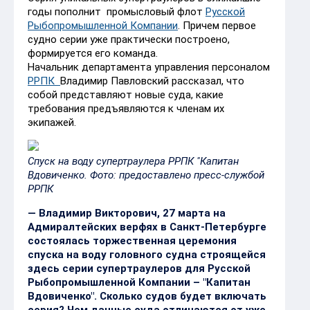
годы пополнит промысловый флот
Русской
Рыбопромышленной Компании
. Причем первое
судно серии уже практически построено,
формируется его команда.
Начальник департамента управления персоналом
РРПК
Владимир Павловский рассказал, что
собой представляют новые суда, какие
требования предъявляются к членам их
экипажей.
Спуск на воду супертраулера РРПК "Капитан
Вдовиченко. Фото: предоставлено пресс-службой
РРПК
— Владимир Викторович, 27 марта на
Адмиралтейских верфях в Санкт-Петербурге
состоялась торжественная церемония
спуска на воду головного судна строящейся
здесь серии супертраулеров для Русской
Рыбопромышленной Компании – "Капитан
Вдовиченко". Сколько судов будет включать
серия? Чем данные суда отличаются от уже