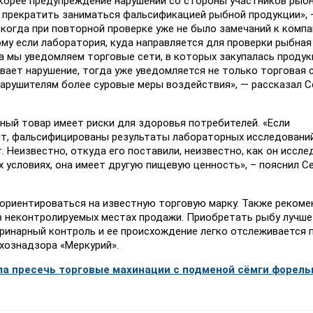
 скорее предупреждение нарушений со стороны участников рыб
и прекратить заниматься фальсификацией рыбной продукции»,
, когда при повторной проверке уже не было замечаний к компа
му если лаборатория, куда направляется для проверки рыбная
а мы уведомляем торговые сети, в которых закупалась продук
ает нарушение, тогда уже уведомляется не только торговая с
арушителям более суровые меры воздействия», — рассказал С
ный товар имеет риски для здоровья потребителей. «Если
ит, фальсифицированы результаты лабораторных исследований
. Неизвестно, откуда его поставили, неизвестно, как он иссле
 условиях, она имеет другую пищевую ценность», – пояснил С
ориентироваться на известную торговую марку. Также рекоме
 в неконтролируемых местах продажи. Приобретать рыбу лучше
еринарный контроль и ее происхождение легко отслеживается 
хознадзора «Меркурий».
ла пресечь торговые махинации с подменой сёмги форел