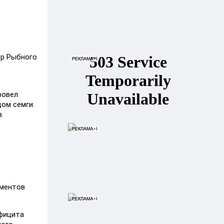
ор Рыбного
ровел
ом семги.
.
аментов
ефицита