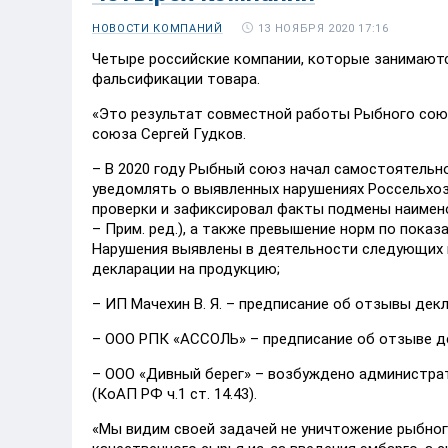
13 НОЯБРЯ 2020 17:16
НОВОСТИ КОМПАНИЙ
Четыре российские компании, которые занимаютс
фальсификации товара.
«Это результат совместной работы Рыбного союз
союза Сергей Гудков.
– В 2020 году Рыбный союз начал самостоятельн
уведомлять о выявленных нарушениях Россельхо
проверки и зафиксировал факты подмены наимено
– Прим. ред.), а также превышение норм по пока
Нарушения выявлены в деятельности следующих 
декларации на продукцию;
– ИП Мачехин В. Я. – предписание об отзывы дек
– ООО РПК «АССОЛЬ» – предписание об отзыве д
– ООО «Дивный берег» – возбуждено администрат
(КоАП РФ ч.1 ст. 14.43).
«Мы видим своей задачей не уничтожение рыбног