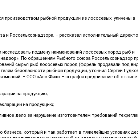
я производством рыбной продукции из лососевых, уличены в
а и Россельхознадзора, – рассказал исполнительный директ
о исследовать подмену наименований лососевых пород рыб и
знадзор». По обращениям Рыбного союза Россельхознадзор п
ваний сырья рыб лососевых пород (форель продавали под вид
зателям безопасности рыбной продукции, уточнил Сергей Гудков
компаний: – ООО «Асс Фиш» – штраф и предписание об отзыве
ларации на продукцию;
екларации на продукцию;
ивное дело за нарушение изготовителем требований техрегл
о бизнеса, который и так работает в тяжелейших условиях д