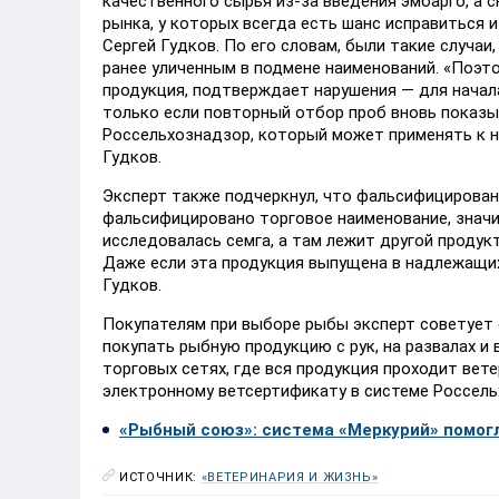
качественного сырья из-за введения эмбарго, а
рынка, у которых всегда есть шанс исправиться 
Сергей Гудков. По его словам, были такие случаи
ранее уличенным в подмене наименований. «Поэто
продукция, подтверждает нарушения — для начал
только если повторный отбор проб вновь показыв
Россельхознадзор, который может применять к н
Гудков.
Эксперт также подчеркнул, что фальсифицирован
фальсифицировано торговое наименование, знач
исследовалась семга, а там лежит другой продукт
Даже если эта продукция выпущена в надлежащих
Гудков.
Покупателям при выборе рыбы эксперт советует 
покупать рыбную продукцию с рук, на развалах и
торговых сетях, где вся продукция проходит вет
электронному ветсертификату в системе Россель
«Рыбный союз»: система «Меркурий» помог
ИСТОЧНИК:
«ВЕТЕРИНАРИЯ И ЖИЗНЬ»