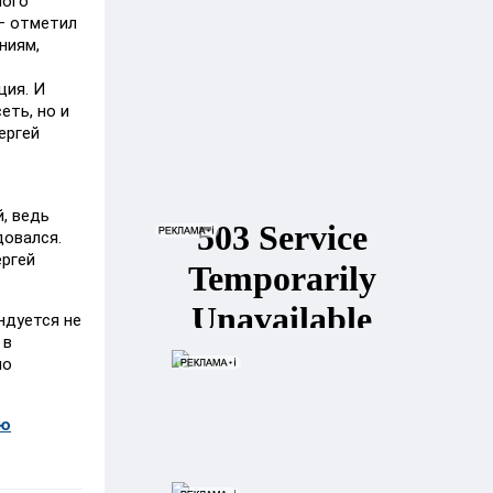
ного
 – отметил
ниям,
ция. И
еть, но и
ергей
, ведь
довался.
ергей
ндуется не
 в
по
ью