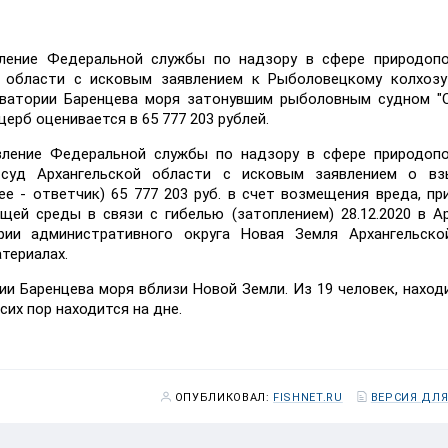
вление Федеральной службы по надзору в сфере природопо
 области с исковым заявлением к Рыболовецкому колхозу 
кватории Баренцева моря затонувшим рыболовным судном "О
щерб оценивается в 65 777 203 рублей.
авление Федеральной службы по надзору в сфере природоп
 суд Архангельской области с исковым заявлением о вз
ее - ответчик) 65 777 203 руб. в счет возмещения вреда, пр
ей среды в связи с гибелью (затоплением) 28.12.2020 в А
рии административного округа Новая Земля Архангельско
атериалах.
рии Баренцева моря вблизи Новой Земли. Из 19 человек, наход
сих пор находится на дне.
ОПУБЛИКОВАЛ:
FISHNET.RU
ВЕРСИЯ ДЛЯ