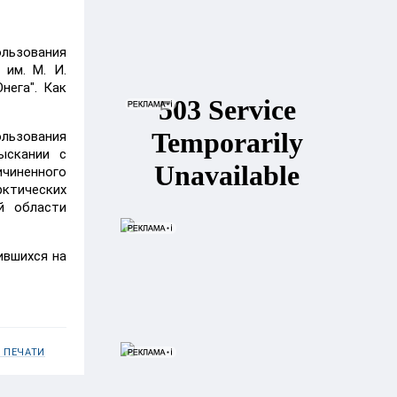
льзования
им. М. И.
нега". Как
ользования
ыскании с
ичиненного
рктических
й области
ившихся на
 ПЕЧАТИ