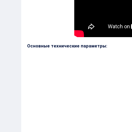
Основные технические параметры:
Длина наибольшая
61,04 м
Длина между перпендикулярами
55,07 м
Ширина наибольшая
14 м
Осадка расчетная
5,9 м
Вместимость рыбного трюма
1200 куб. м
Валовая вместимость
около 1650