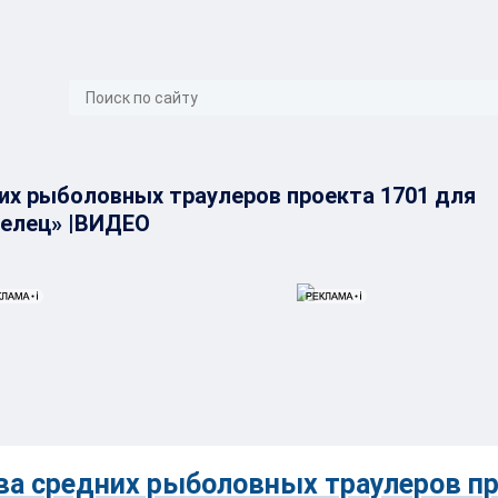
}
их рыболовных траулеров проекта 1701 для
релец» |ВИДЕО
ва средних рыболовных траулеров п