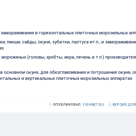
 замораживания в горизонтальных плиточных морозильных апп
, пикши, сайды, окуня, зубатки, палтуса ит.п., и замораживани
х;
мороженых (головы, хребты, икра, печень и т.п.) производите
 в основном окуня, для обезглавливания и потрошения окуня, 
онтальных и вертикальных плиточных морозильных аппаратах.
ОПУБЛИКОВАЛ:
FISHNET.RU
ВЕРСИЯ ДЛЯ