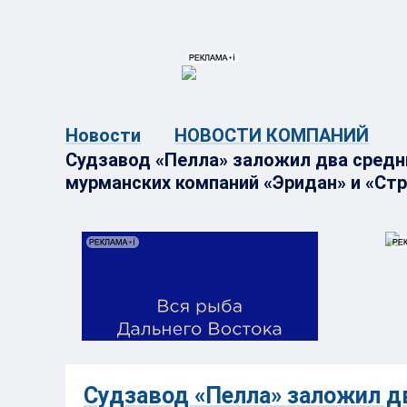
{{ITEM.TITLE}}
{{ITEM.TITLE}
Новости
НОВОСТИ КОМПАНИЙ
Судзавод «Пелла» заложил два средн
мурманских компаний «Эридан» и «Ст
Судзавод «Пелла» заложил д