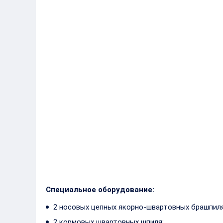
Полное водоизмещение
3130 т
Автономность по запасам топлива
не менее 3
Автономность по запасам провизии
не менее 3
Скорость расчетная
не менее 1
Экипаж
38 человек
Символ класса
КМ Ice2 AU
классифик
регистра 
Специальное оборудование:
2 носовых цепных якорно-швартовных брашпиля
2 кормовых швартовных шпиля;