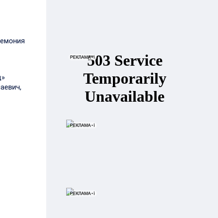
ремония
ц»
аевич,