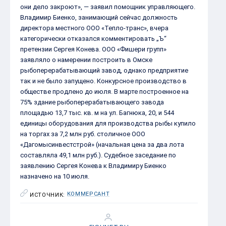
они дело закроют», — заявил помощник управляющего.
Владимир Биенко, занимающий сейчас должность
директора местного ООО «Тепло-транс», вчера
категорически отказался комментировать „Ъ“
претензии Сергея Конева. ООО «Фишери групп»
заявляло о намерении построить в Омске
рыбоперерабатывающий завод, однако предприятие
так и не было запущено. Конкурсное производство в
обществе продлено до июля. В марте построенное на
75% здание рыбоперерабатывающего завода
площадью 13,7 тыс. кв. м на ул. Багнюка, 20, и 544
единицы оборудования для производства рыбы купило
на торгах за 7,2 млн руб. столичное ООО
«Дагомысинвестстрой» (начальная цена за два лота
составляла 49,1 млн руб.). Судебное заседание по
заявлению Сергея Конева к Владимиру Биенко
назначено на 10 июля.
КОММЕРСАНТ
ИСТОЧНИК: