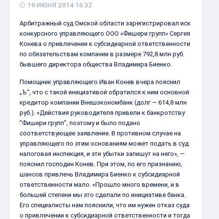
19 ИЮНЯ 2014 16:32
Арбитражный суд Омской области зарегистрировал иск
конкурсного управляющего ООО «Фишери групп» Сергея
Конева о привлечении к субсидиарной ответственности
по обязательствам компании в размере 792,8 млн руб.
бывшего директора общества Владимира Биенко.
Помощник управляющего Иван Конев вчера пояснил
„Ъ“, что с такой инициативой обратился к ним основной
кредитор компании Внешэкономбанк (долг — 614,8 млн
руб.). «Действия руководителя привели к банкротству
”Фишери групп”, поэтому и было подано
соответствующее заявление. В противном случае на
управляющего по этим основаниям может подать в суд
налоговая инспекция, и эти убытки запишут на него», —
пояснил господин Конев. При этом, по его признанию,
шансов привлечь Владимира Биенко к субсидиарной
ответственности мало. «Прошло много времени, и в
большей степени мы это сделали по инициативе банка.
Его специалисты нам пояснили, что им нужен отказ суда
о привлечении к субсидиарной ответственности и тогда