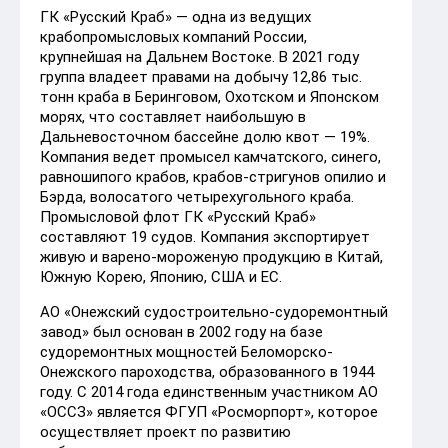
ГК «Русский Краб» — одна из ведущих
крабопромысловых компаний России,
крупнейшая на Дальнем Востоке. В 2021 году
группа владеет правами на добычу 12,86 тыс.
тонн краба в Беринговом, Охотском и Японском
морях, что составляет наибольшую в
Дальневосточном бассейне долю квот — 19%.
Компания ведет промысел камчатского, синего,
равношипого крабов, крабов-стригунов опилио и
Бэрда, волосатого четырехугольного краба.
Промысловой флот ГК «Русский Краб»
составляют 19 судов. Компания экспортирует
живую и варено-мороженую продукцию в Китай,
Южную Корею, Японию, США и ЕС.
АО «Онежский судостроительно-судоремонтный
завод» был основан в 2002 году на базе
судоремонтных мощностей Беломорско-
Онежского пароходства, образованного в 1944
году. С 2014 года единственным участником АО
«ОССЗ» является ФГУП «Росморпорт», которое
осуществляет проект по развитию