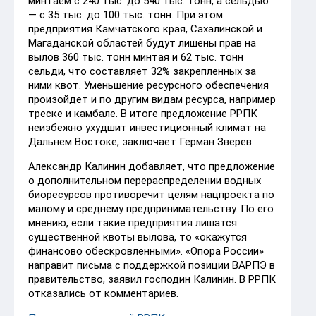
минтаем с 240 тыс. до 540 тыс. тонн, а сельдью
— с 35 тыс. до 100 тыс. тонн. При этом
предприятия Камчатского края, Сахалинской и
Магаданской областей будут лишены прав на
вылов 360 тыс. тонн минтая и 62 тыс. тонн
сельди, что составляет 32% закрепленных за
ними квот. Уменьшение ресурсного обеспечения
произойдет и по другим видам ресурса, например
треске и камбале. В итоге предложение РРПК
неизбежно ухудшит инвестиционный климат на
Дальнем Востоке, заключает Герман Зверев.
Александр Калинин добавляет, что предложение
о дополнительном перераспределении водных
биоресурсов противоречит целям нацпроекта по
малому и среднему предпринимательству. По его
мнению, если такие предприятия лишатся
существенной квоты вылова, то «окажутся
финансово обескровленными». «Опора России»
направит письма с поддержкой позиции ВАРПЭ в
правительство, заявил господин Калинин. В РРПК
отказались от комментариев.