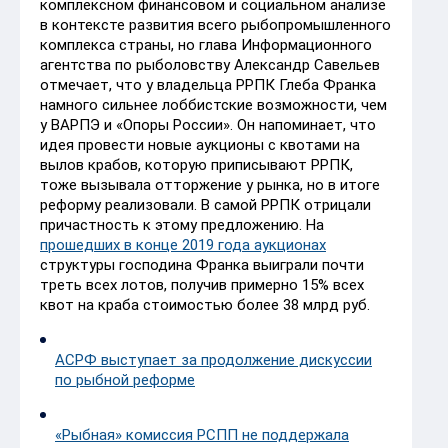
комплексном финансовом и социальном анализе
в контексте развития всего рыбопромышленного
комплекса страны, но глава Информационного
агентства по рыболовству Александр Савельев
отмечает, что у владельца РРПК Глеба Франка
намного сильнее лоббистские возможности, чем
у ВАРПЭ и «Опоры России». Он напоминает, что
идея провести новые аукционы с квотами на
вылов крабов, которую приписывают РРПК,
тоже вызывала отторжение у рынка, но в итоге
реформу реализовали. В самой РРПК отрицали
причастность к этому предложению. На
прошедших в конце 2019 года аукционах
структуры господина Франка выиграли почти
треть всех лотов, получив примерно 15% всех
квот на краба стоимостью более 38 млрд руб.
АСРФ выступает за продолжение дискуссии
по рыбной реформе
«Рыбная» комиссия РСПП не поддержала