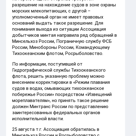
разрешение на нахождение судов в зоне охраны
морских млекопитающих, с другой –
уполномоченный орган не имеет правовых
оснований выдать такое разрешение. Для
понимания выхода из ситуации Ассоциация
добытчиков минтая направила ряд обращений в
Минсельхоз России, Пограничную службу ФСБ
России, Минобороны России, Командующему
Тихоокеанским флотом, Росрыболовство.
По информации, поступившей от
Гидрографической службы Тихоокеанского
флота, решить указанную проблему можно
внесением корректировки в «Режим плавания
судов в водах, омывающих тихоокеанское
побережье России» посредством «Извещений
мореплавателям», но принять такое решение
должен Минтранс России по представлению
заинтересованных федеральных органов
исполнительной власти.
25 августа т.г. Ассоциация обратилась в
Минсельхоз России и Росрыболовство с