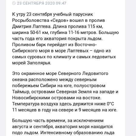
23 СЕНТЯБРЯ 2020 09:47
К утру 23 сентября учебный парусник
Росрыболовства «Седов» вошел в пролив
Дмитрия Лаптева. Длина пролива 115 км,
ширина 50-61 км, глубина 11-16 метров. Большую
часть года его акватория покрыта льдом.
Проливом барк перейдет из Восточно-
Сибирского моря в море Лаптевых – одно из
самых суровых по климату и самых ледовитых
морей Заполярья.
Это окраинное море Северного Ледовитого
океана расположено между северным
побережьем Сибири на юге, полуостровом
Таймыр, островами Северная Земля на западе и
Новосибирскими островами на востоке.
Температура воздуха здесь держится ниже 0°C
11 месяцев в году на севере и 9 месяцев на юге.
Большую часть времени, за исключением
августа и сентября, акватория моря находится
подо льдом. Интенсивному образованию льда