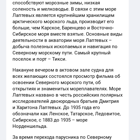
способствуют морозные зимы, низкая
соленость и мелководье. В связи с этим море
Лаптевых является крупнейшим хранилищем
арктического морского льда, производит его
больше, чем Карское, Баренцево и Восточно-
Сибирское моря вместе взятые. Основные виды
деятельности в акватории моря Лаптевых –
добыча полезных ископаемых и навигация по
Северному морскому пути. Самый крупный
поселок и порт – Тикси.
Накануне вечером в актовом зале судна для
всех желающих состоялся просмотр фильма об
освоении Северного морского пути, об
открытиях и знаменитых мореплавателях. Море
Лаптевых названо в честь российских полярных
исследователей двоюродных братьев Дмитрия
и Харитона Лаптевых. До 1935 года его
обозначали как Ленское, Татарское, Ледовитое,
Сибирское, с 1883 до 1935 – море
Норденшельда.
За время перехода парусника по Северному