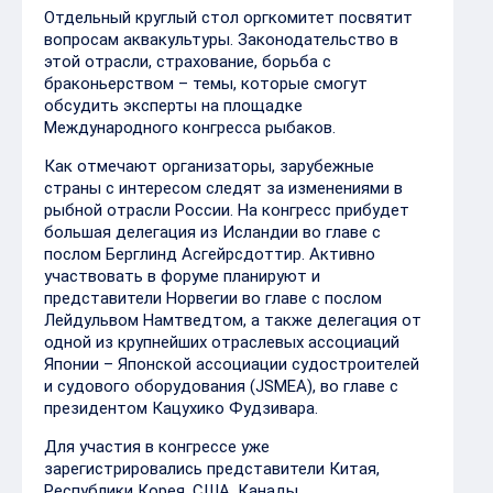
обсудить эксперты на площадке
Международного конгресса рыбаков.
Как отмечают организаторы, зарубежные
страны с интересом следят за изменениями в
рыбной отрасли России. На конгресс прибудет
большая делегация из Исландии во главе с
послом Берглинд Асгейрсдоттир. Активно
участвовать в форуме планируют и
представители Норвегии во главе с послом
Лейдульвом Намтведтом, а также делегация от
одной из крупнейших отраслевых ассоциаций
Японии – Японской ассоциации судостроителей
и судового оборудования (JSMEA), во главе с
президентом Кацухико Фудзивара.
Для участия в конгрессе уже
зарегистрировались представители Китая,
Республики Корея, США, Канады,
Великобритании, Австралии – всего больше 10
стран.
Ежегодно в Международном конгрессе рыбаков