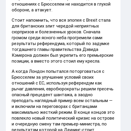
отношениях с Брюсселем не находится в глухой
обороне, а атакует.
Стоит напомнить, что вся эпопея с Brexit стала
для британских элит чередой неприятных
сюрпризов и болезненных уроков. Сначала
громом среди ясного неба прогремели сами
результаты референдума, который по задумке
тогдашнего главы правительства Дэвида
Кэмерона должен был укрепить его премьерские
позиции, а вместо этого стоил ему кресла.
А когда Лондон попытался поторговаться с
Брюсселем за улучшение условий своих
отношений с ЕС, используя референдум как
рычаг давления, евробюрократы решили пресечь
опасный прецедент шантажа, а заодно
преподать наглядный пример всем остальным —
и включили на переговорах с британцами
максимально жесткий режим. В конце концов это
повлекло новый политический кризис на острове
и очередную смену там премьер-министра, по
результатам которой на Даунинг-стрит