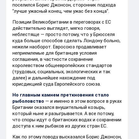
поселился Борис Джонсон, сторонник подхода
"лучше ужасный конец, чем ужас без конца".
Позиции Великобритании в переговорах с ЕС
действительно выглядят, мягко говоря,
неблестяще — просто потому, что у Брюсселя
куда больше способов сделать Лондону больно,
нежели наоборот. Евросоюз продавливает
неприемлемые для британцев условия
соглашения, в частности сохранение
королевством общеевропейских стандартов
(трудовых, социальных, экологических и так
далее) и дальнейшее нахождение под
юрисдикцией суда Европейского союза.
Но главным камнем преткновения стало
рыболовство
— и именно в этом вопросе в руках
Британии оказался внушительный козырь,
который ныне и разыгрывается. А все потому,
что споры идут о британских водах и сохранении
доступа к ним рыбаков из других стран ЕС.
Как по этому поводу высказался Борис Джонсон,