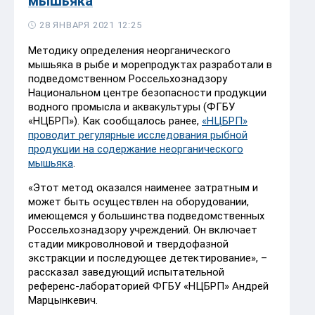
мышьяка
28 ЯНВАРЯ 2021 12:25
Методику определения неорганического
мышьяка в рыбе и морепродуктах разработали в
подведомственном Россельхознадзору
Национальном центре безопасности продукции
водного промысла и аквакультуры (ФГБУ
«НЦБРП»). Как сообщалось ранее,
«НЦБРП»
проводит регулярные исследования рыбной
продукции на содержание неорганического
мышьяка
.
«Этот метод оказался наименее затратным и
может быть осуществлен на оборудовании,
имеющемся у большинства подведомственных
Россельхознадзору учреждений. Он включает
стадии микроволновой и твердофазной
экстракции и последующее детектирование», –
рассказал заведующий испытательной
референс-лабораторией ФГБУ «НЦБРП» Андрей
Марцынкевич.