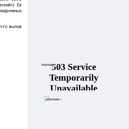
ский»). Ее
анадромных
 что вылов