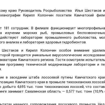
скому краю Руководитель Росрыболовства Илья Шестаков и
кеанографии Кирилл Колончин посетили Камчатский фил
т 181 сотрудник. В филиале функционирует многопрофильн
на изучении морских рыб, промысловых беспозвоночных
действуют лаборатории промышленного рыболовства, мол
ого анализа и лаборатория здоровья гидробионтов.
я Шестаков и Кирилл Колончин особое внимание уделил
оторой проводятся уникальные вирусологические исследовани
акватории Камчатского региона. Гости осмотрели испытател
ыми программу технической модернизации лаборатории и п
.
тие в заседании штаба лососевой путины Камчатского кра
зицию Камчатского края в промысле тихоокеанских лососей
 добыто 4,695 тыс. тонн тихоокеанских лососей, что состав
нге занимает Сахалинская область — 0,577 тыс. тонн (10,9%
льтатах научного сопровождения лососевого промысла. Не