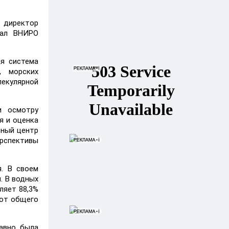
 директор
иал ВНИРО
ая система
, морских
екулярной
и осмотру
я и оценка
ьный центр
ерспективы
я. В своем
. В водных
ляет 88,3%
 от общего
давно была