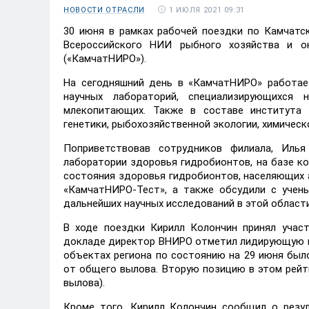
1 ИЮЛЯ 2021 09:31
НОВОСТИ ОТРАСЛИ
30 июня в рамках рабочей поездки по Камчат
Всероссийского НИИ рыбного хозяйства и о
(«КамчатНИРО»).
На сегодняшний день в «КамчатНИРО» работае
научных лабораторий, специализирующихся 
млекопитающих. Также в составе института 
генетики, рыбохозяйственной экологии, химическ
Поприветствовав сотрудников филиала, Иль
лаборатории здоровья гидробионтов, на базе к
состояния здоровья гидробионтов, населяющих 
«КамчатНИРО-Тест», а также обсудили с учен
дальнейших научных исследований в этой области
В ходе поездки Кирилл Колончин принял учас
докладе директор ВНИРО отметил лидирующую по
объектах региона по состоянию на 29 июня было
от общего вылова. Вторую позицию в этом рейти
вылова).
Кроме того, Кирилл Колончин сообщил о резу