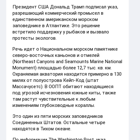
Президент США Дональд Трамп подписал указ,
разрешающий коммерческий промысел в
единственном американском морском
заповеднике в Атлантике. Это решение
встретило поддержку у рыбаков и вызвало
протесты экологов.
Речь идет о Национальном морском памятнике
северо-восточных каньонов и отмелей
(Northeast Canyons and Seamounts Marine National
Monument) площадью более 12,7 тыс. кв. км.
Охраняемая акватория находится примерно в 130
милях от полуострова Кейп-Код (штат
Массачусетс). В ООПТ обитают находящиеся
под угрозой исчезновения южные киты, также
там растут чувствительные к любым
изменениям глубоководные кораллы.
Это один из пяти морских заповедников
Соединенных Штатов. Остальные четыре
находятся в Тихом океане.
По информации The Washington Post, указ