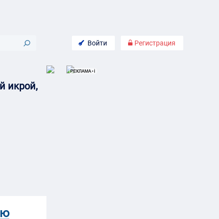
Войти
Регистрация
й икрой,
ую