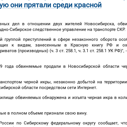
рую они прятали среди красной
овных дел в отношении двух жителей Новосибирска, обв
дно-Сибирское следственное управление на транспорте СКР.
й группой преступлений в сфере незаконного оборота осо
ежащих к видам, занесенным в Красную книгу РФ и о
тов (производных) (ч. 3 ст. 258.1, ч. 3.1 ст. 258.1 УК РФ)", 
19 года обвиняемые продали в Новосибирской области чер
анспортом черной икры, незаконно добытой на территории
ибирской области посредством сети Интернет.
илище обвиняемых обнаружена и изъята черная икра в кол
мые в полном объеме признали свою вину.
России по Сибирскому федеральному округу сообщает, чт