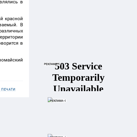
влялись в
ой красной
ваемый. В
 различных
территории
оворится в
вомайский
 ПЕЧАТИ