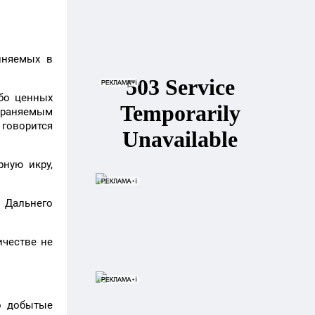
иняемых в
бо ценных
храняемым
- говорится
ную икру,
 Дальнего
ичестве не
о добытые