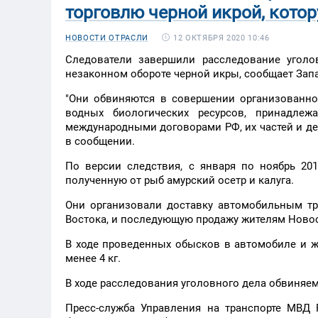
торговлю черной икрой, кото
12 ОКТЯБРЯ 2020 10:46
НОВОСТИ ОТРАСЛИ
Следователи завершили расследование угол
незаконном обороте черной икры, сообщает Запа
"Они обвиняются в совершении организованно
водных биологических ресурсов, принадл
международными договорами РФ, их частей и дерива
в сообщении.
По версии следствия, с января по ноябрь 20
полученную от рыб амурский осетр и калуга.
Они организовали доставку автомобильным тр
Востока, и последующую продажу жителям Новос
В ходе проведенных обысков в автомобиле и ж
менее 4 кг.
В ходе расследования уголовного дела обвиняе
Пресс-служба Управления на транспорте МВД 