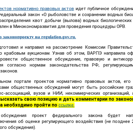
ектов нормативно правовых актов
идет публичное обсужден
Федеральный закон «О рыболовстве и сохранении водных био
распределения квот добычи (вылова) водных биологических 
влен в Минэкономразвития для проведения процедуры ОРВ.
законопроекту на regulation.gov.ru.
дготовил и направил на рассмотрение Комиссии Правитель
о крабовым аукционам. Узнав об этом, ВАРПЭ направила о
ровести общественное обсуждение, правовую и антикорр
вия согласно нормам законодательства РФ, регулирующи
законов.
ьном портале проектов нормативно правовых актов, его 
иками общественных обсуждений могут быть российские гр
ес-ассоциаций, вузов и НИИ, некоммерческих организаций,
ысказать свою позицию и дать комментарии по законо
ба необходимо пройти по
ссылке.
 обсуждения проект федерального закона будет нап
ючения об оценке регулирующего воздействия (не позднее 
ого обсуждения).