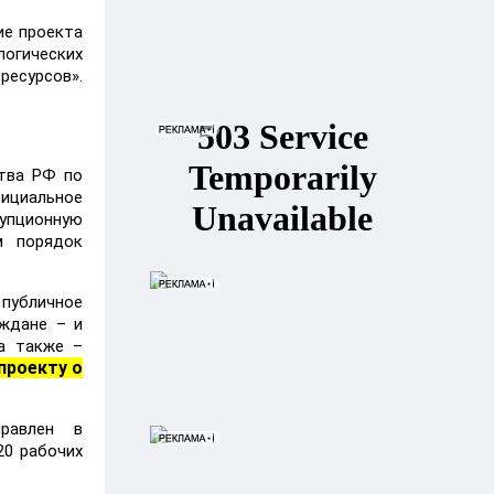
ие проекта
логических
ресурсов».
ства РФ по
фициальное
упционную
м порядок
публичное
аждане – и
 а также –
проекту о
равлен в
20 рабочих