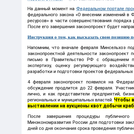
На данный момент на
Федеральном портале про
федерального закона «О внесении изменений в 
ресурсов» в части совершенствования порядка 
После его завершения законопроект будет напра
Инструкция о том, как высказать свою позицию по 
Напомним, что вначале февраля Минсельхоз по
законопроектной деятельности законопроект п
письмо в Правительство РФ с обращением п
экспертизу, оценку регулирующего воздейст
разработки и подготовки проектов федеральных 
4 февраля законопроект появился на Федерал
обсуждение продлится до 22 февраля. Участн
лично, и как представители предприятий, бизн
Чтобы в
региональных и муниципальных властей.
выставлении на аукционы квот добычи кра
После завершения процедуры публичного
Минэкономразвития России для подготовки закл
дней со дня окончания срока проведения публичн