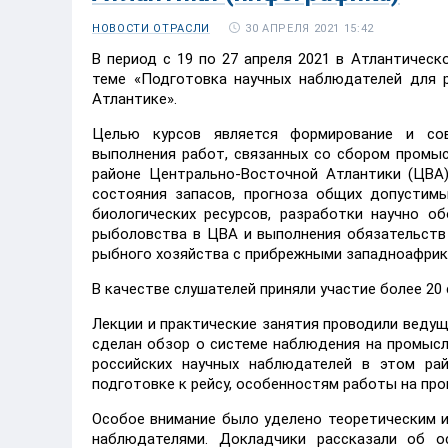
30 АПРЕЛЯ 2021 15:42
НОВОСТИ ОТРАСЛИ
В период с 19 по 27 апреля 2021 в Атлантиче
теме «Подготовка научных наблюдателей для 
Атлантике».
Целью курсов является формирование и сов
выполнения работ, связанных со сбором промы
районе Центрально-Восточной Атлантики (ЦВА
состояния запасов, прогноза общих допустим
биологических ресурсов, разработки научно о
рыболовства в ЦВА и выполнения обязательств
рыбного хозяйства с прибрежными западноафрик
В качестве слушателей приняли участие более 20
Лекции и практические занятия проводили ведущ
сделан обзор о системе наблюдения на промысл
российских научных наблюдателей в этом ра
подготовке к рейсу, особенностям работы на пр
Особое внимание было уделено теоретическим и
наблюдателями. Докладчики рассказали об ос