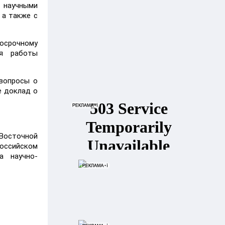
 научными
 а также с
косрочному
ля работы
 вопросы о
е доклад о
-Восточной
оссийском
а научно-