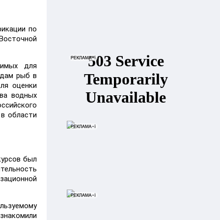
фикации по
-Восточной
димых для
идам рыб в
для оценки
ва водных
оссийского
 в области
курсов был
ятельность
зационной
ользуемому
знакомили