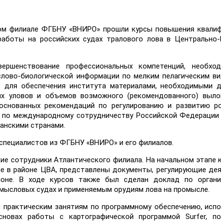
ском филиале ФГБНУ «ВНИРО» прошли курсы повышения квали
работы на российских судах тралового лова в Центрально
ершенствование профессиональных компетенций, необхо
слово-биологической информации по мелким пелагическим в
) для обеспечения института материалами, необходимыми 
ых уловов и объемов возможного (рекомендованного) выло
боснованных рекомендаций по регулированию и развитию р
 по международному сотрудничеству Российской Федерации
анскими странами.
 специалистов из ФГБНУ «ВНИРО» и его филиалов.
ие сотрудники Атлантического филиала. На начальном этапе 
е в районе ЦВА, представлены документы, регулирующие де
йоне. В ходе курсов также был сделан доклад по органи
омысловых судах и применяемым орудиям лова на промысле.
 практическим занятиям по программному обеспечению, исп
новах работы с картографической программой Surfer, по