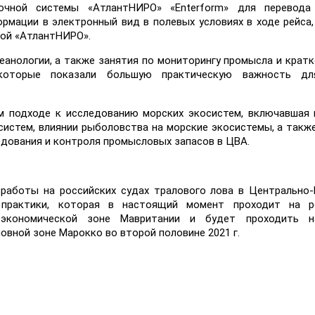
очной системы «АтлантНИРО» «Enterform» для перевода
мации в электронный вид в полевых условиях в ходе рейса,
ой «АтлантНИРО».
еанологии, а также занятия по мониторингу промысла и крат
 которые показали большую практическую важность д
м подходе к исследованию морских экосистем, включавшая
систем, влиянии рыболовства на морские экосистемы, а такж
едования и контроля промысловых запасов в ЦВА.
работы на российских судах тралового лова в Центрально
практики, которая в настоящий момент проходит на р
экономической зоне Мавритании и будет проходить н
вной зоне Марокко во второй половине 2021 г.