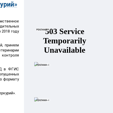
урий»
мственное
одительных
 2018 году
й, приняли
етеринарии
и контроля
СД в ФГИС
опущенных
по формату
ркурий».