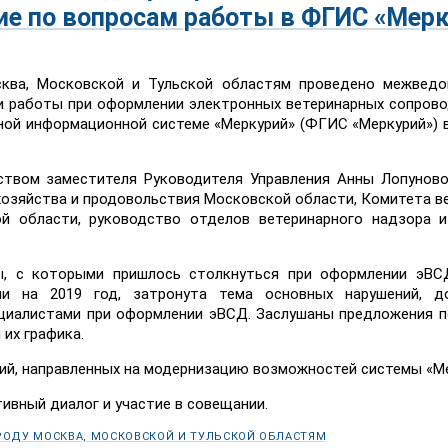
е по вопросам работы в ФГИС «Мерк
сква, Московской и Тульской областям проведено межведо
и работы при оформлении электронных ветеринарных сопров
ной информационной системе «Меркурий» (ФГИС «Меркурий») в
ством заместителя Руководителя Управления Анны Лопуново
хозяйства и продовольствия Московской области, Комитета в
ой области, руководство отделов ветеринарного надзора 
ы, с которыми пришлось столкнуться при оформлении эВ
чи на 2019 год, затронута тема основных нарушений, д
циалистами при оформлении эВСД. Заслушаны предложения 
их графика.
ий, направленных на модернизацию возможностей системы «Ме
вный диалог и участие в совещании.
РОДУ МОСКВА, МОСКОВСКОЙ И ТУЛЬСКОЙ ОБЛАСТЯМ