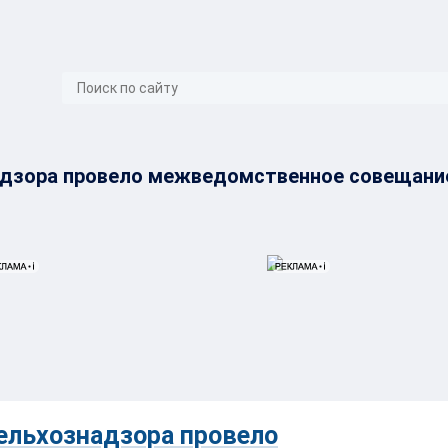
}
адзора провело межведомственное совещани
ельхознадзора провело