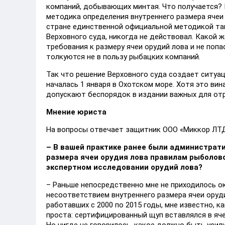
компаний, добывающих минтая. Что получается? К
методика определения внутреннего размера ячеи 
стране единственной официальной методикой тако
Верховного суда, никогда не действовал. Какой
требования к размеру ячеи орудий лова и не поп
толкуются не в пользу рыбацких компаний.
Так что решение Верховного суда создает ситуа
началась 1 января в Охотском море. Хотя это вин
допускают беспорядок в издании важных для от
Мнение юриста
На вопросы отвечает защитник ООО «Миккор ЛТД
–
В вашей практике ранее были администрати
размера ячеи орудия лова правилам рыболовст
экспертном исследовании орудий лова?
– Раньше непосредственно мне не приходилось 
несоответствием внутреннего размера ячеи оруди
работавших с 2000 по 2015 годы, мне известно, 
проста: сертифицированный щуп вставлялся в яче