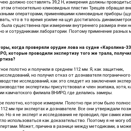
ячею должно составлять 39,2 Н, измерения должны проводитьс
 этом относительно клиновидных пластин Трещёв обращал вн
 разными операторами, применявшими клиновидные приборы (щу
вать, что в то время усилие на щуп достигалось динамометро
х была существенна при измерении внутреннего размера ячеи н
 но и сотрудниками лаборатории. Поэтому применение разных 
оры, когда проверяли орудие лова на судне «Каролина-33
ИРО,
которые проводили экспертизу того же трала
, получи
ертиза?
ное полотно и получили в среднем 112 мм. Я, как защитник,
исследований, но получил отказ от дознавателя пограничного
зводстве исследований, как это следует из заключения экспер
оизводстве экспертизы присутствовал и член экипажа, хотя, к
ии камчатского филиала ВНИРО, где делались замеры.
е полотно, которое измеряли. Полотно при этом было полнос
 112 мм при экспертах и дознавателе. Все они утверждали позж
ю. Но я не эксперт и исследования не проводил, при самих изм
огло использоваться как доказательство. Поэтому я не могу о
спертами. Может, причина в разнице между методиками, а може