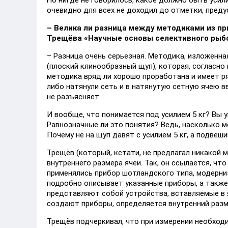
Но нигде не говорилось, какое должно быть усил
очевидно для всех не доходил до отметки, преду
–
Велика ли разница между методиками из пр
Трещёва
«Научные основы селективного рыб
– Разница очень серьезная. Методика, изложенна
(плоский клинообразный щуп), которая, согласно 
методика вряд ли хорошо проработана и имеет ря
либо натянули сеть и в натянутую сетную ячею в
не разъясняет.
И вообще, что понимается под усилием 5 кг? Вы у
Равнозначные ли это понятия? Ведь, насколько мо
Почему не на щуп давят с усилием 5 кг, а подвеш
Трещёв (который, кстати, не предлагал никакой 
внутреннего размера ячеи. Так, он ссылается, чт
применялись прибор шотландского типа, модерни
подробно описывает указанные приборы, а также 
представляют собой устройства, вставляемые в я
создают приборы, определяется внутренний разме
Трещёв подчеркивал, что при измерении необхо