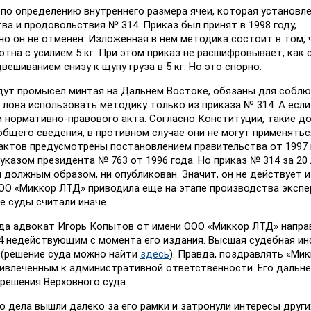
по определению внутреннего размера ячеи, которая установле
ва и продовольствия № 314. Приказ был принят в 1998 году,
но он не отменен. Изложенная в нем методика состоит в том, 
тна с усилием 5 кг. При этом приказ не расшифровывает, как
вешиванием снизу к щупу груза в 5 кг. Но это спорно.
едут промысел минтая на Дальнем Востоке, обязаны для собл
 лова использовать методику только из приказа № 314. А если
и нормативно-правового акта. Согласно Конституции, такие 
щего сведения, в противном случае они не могут применятьс
актов предусмотрены постановлением правительства от 1997
 указом президента № 763 от 1996 года. Но приказ № 314 за 20
 должным образом, ни опубликован. Значит, он не действует и
ОО «Миккор ЛТД» приводила еще на этапе производства экспе
е суды считали иначе.
куда адвокат Игорь Копытов от имени ООО «Миккор ЛТД» напра
4 недействующим с момента его издания. Высшая судебная ин
к (решение суда можно найти
здесь
). Правда, поздравлять «Ми
привлеченным к административной ответственности. Его дальн
решения Верховного суда.
 дела вышли далеко за его рамки и затронули интересы други