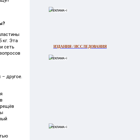
 щуп
ы?
 пластины
 кг. Эта
ли сеть
ИЗДАНИЯ / ИССЛЕДОВАНИЯ
 вопросов
 – другое.
ия
ов
Трещёв
ры
орый
стью