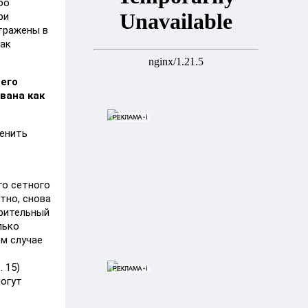
бо
ри
отражены в
как
него
вана как
ценить
го сетного
тно, снова
ерительный
лько
ом случае
 15)
могут