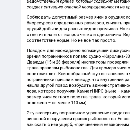
Ведомственный приказ, который содержит методик
создает ситуацию опасной неопределенности на п
Соблюдать допустимый размер ячеи в орудиях ло
биоресурсов определенных размеров, снизить п
орудий добычи для разных видов промысла. Но к
ответить на этот вопрос четко и однозначно. Ве
соответствие норме. Но не все так просто.
Поводом для неожиданно вспыхнувшей дискуссии 
зрения пограничников попало судно «Каролина-3
Дважды (15 и 26 февраля) инспекторы проверяли 
трала правилам рыболовства. Для промера ячеи 
советских лет. Клинообразный щуп вставлялся в я
пограничники пришли к выводу, что внутренний р
нашли другой повод возбудить административное
лова, которое поручили КамчатНИРО (ныне – камч
размер ячеи сетного полотна трала, который исп
положено – не менее 110 мм).
Эту экспертизу пограничное управление представ
виновной в нарушении правил рыболовства. Ее ош
взыскать с нее ущерб, «причиненный незаконным 