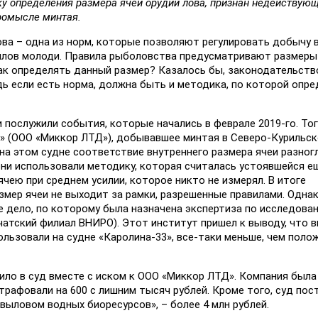
у определения размера ячеи орудий лова, признан недействую
ромысле минтая.
ва – одна из норм, которые позволяют регулировать добычу 
рилов молоди. Правила рыболовства предусматривают размеры
ак определять данный размер? Казалось бы, законодательст
дь если есть норма, должна быть и методика, по которой опр
послужили события, которые начались в феврале 2019-го. Тог
3» (ООО «Миккор ЛТД»), добывавшее минтая в Северо-Курильск
на этом судне соответствие внутреннего размера ячеи разног
они использовали методику, которая считалась устоявшейся е
чею при среднем усилии, которое никто не измерял. В итоге
азмер ячеи не выходит за рамки, разрешенные правилами. Одна
 дело, по которому была назначена экспертиза по исследова
атский филиал ВНИРО). Этот институт пришел к выводу, что 
ользовали на судне «Каролина-33», все-таки меньше, чем полож
ило в суд вместе с иском к ООО «Миккор ЛТД». Компания была
трафовали на 600 с лишним тысяч рублей. Кроме того, суд пос
выловом водных биоресурсов», – более 4 млн рублей.