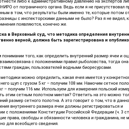
тнести либо к административному давлению на экспертов ли
ИРО от пограничного органа. Ведь если я не присутствовал п
нным в том, что результаты были именно те, которые потом 
 разницы с инспекторскими данными не было? Раз я не видел, 
омнения появляются, конечно же.
ска в Верховный суд, что методика определения внутрен
твенно верной, должна быть зарегистрирована и опублико
м понимании того, как определить внутренний размер ячеи и о
взаимосвязана с положениями правил рыболовства, тогда она
стями граждан, пользователей водными биоресурсами.
 методики можно определить, какая ячея имеется у конкретно
него щуп с грузом 5 кг – получим 108 мм. Намочим сетное поло
 кг – получим 116 мм. Используем для измерения польский изм
вить этим сетным полотном минтая? Ответить на это можно то
ний размер сетного полотна. А это говорит о том, что в данн
ления внутреннего размера ячеи должны регистрироваться и
ии с положениями Конституции Российской Федерации (ч. 3 ст.
е права, свободы и обязанности человека и гражданина, не 
ьно для всеобщего сведения.