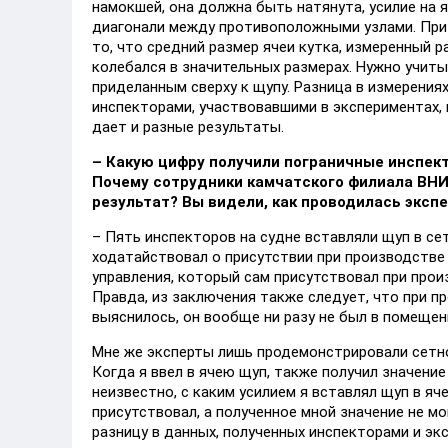
намокшей, она должна быть натянута, усилие на 
диагонали между противоположными узлами. При
то, что средний размер ячеи кутка, измеренный
колебался в значительных размерах. Нужно учиты
приделанным сверху к щупу. Разница в измерения
инспекторами, участвовавшими в экспериментах,
дает и разные результаты.
– Какую цифру получили пограничные инспект
Почему
сотрудники камчатского филиала ВН
результат? Вы видели, как проводилась эксп
– Пять инспекторов на судне вставляли щуп в сет
ходатайствовал о присутствии при производстве 
управления, который сам присутствовал при прои
Правда, из заключения также следует, что при пр
выяснилось, он вообще ни разу не был в помещен
Мне же эксперты лишь продемонстрировали сетно
Когда я ввел в ячею щуп, также получил значение
неизвестно, с каким усилием я вставлял щуп в яче
присутствовал, а полученное мной значение не м
разницу в данных, полученных инспекторами и эк