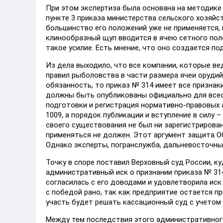
При этом экспертиза была основана на методике 
пункте 3 приказа министерства сельского хозяйст
большинство его положений уже не применяется, 
клинообразный щуп вводится в ячею сетного поло
такое усилие. Есть мнение, что оно создается под
Из дела выходило, что все компании, которые в
правил рыболовства в части размера ячеи орудий
обязанность, то приказ № 314 имеет все признак
должны быть опубликованы официально для всеоб
подготовки и регистрация нормативно-правовых 
1009, а порядок публикации и вступление в силу –
своего существования не был ни зарегистрирован
применяться не должен. Этот аргумент защита О
Однако эксперты, погранслужба, дальневосточны
Точку в споре поставил Верховный суд России, 
административный иск о признании приказа № 31
согласилась с его доводами и удовлетворила ис
с победой рано, так как предприятие остается 
участь будет решать кассационный суд с учетом 
Между тем последствия этого административного