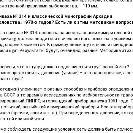
ие. Поэтому инспекторы предъявляли претензии, только когда
смотренной правилами рыболовства, – 110 мм.
иказа № 314 и классической монографии Аркадия
оловства»
1970-х годов? Есть ли к этим методикам вопрос
я в приказе № 314, основана на использовании измерительной
приказу, должна вводиться в ячею сетного полотна с усилием 5
д спорных моментов. К примеру, ввели щуп в ячею и приподня
вели щуп. Результаты будут, очевидно, разные. Методика этих
верены, что к щупу должен подвешиваться груз, равный 5 кг?
жно представить, давление (усилие) – это одно понятие, а вес
ивают груз?
методики) упоминает о разных способах и приборах определен
о в СССР в то время в исследованиях по избирательности трал
зированный ПИНРО, и голландский прибор выпуска 1961 года. 
польский, английский и американский приборы. Все эти прибо
чею (крючки, лапки и т. д.). При определенном давлении, кот
р той или иной ячеи.
димо соблюдать следующие условия: сеть должна быть полно