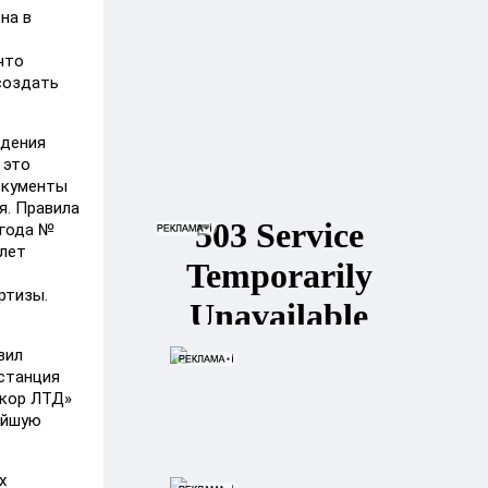
на в
что
 создать
юдения
 это
документы
я. Правила
 года №
 лет
ртизы.
вил
станция
ккор ЛТД»
ейшую
х