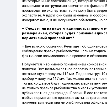
некоторые иные составляющие, которые можно о
зависимости сотрудников камчатского филиала ВН
производстве экспертизы, то не могу быть увере
экспертизе. А вдруг они были изменены и особой
измеряют ячею, я не могу ничего объяснить, но с
–
Следует ли из вашего административного и
размера ячеи, которая будет признана единс
нормативный правовой акт?
– Вне всякого сомнения. Речь идет об одинаково
соблюдение правил рыболовства. Если методика 
фактически взаимосвязана с правами и обязанно
Получается, что именно применением конкретной
полотна. Вот возьмем сетное полотно, вставим в 
вставим щуп – получим 112 мм. Подвесим груз 10
прибор – получим 117 мм. Так можно или нет ло
тогда, когда все будут одинаково мерить внутрен
не только правила рыболовства в части установ
публиковаться для граждан России. В соответств
любые нормативные правовые акты, затрагивающи
применяться, если они не опубликованы официал