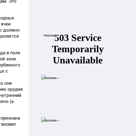
щим. Это
водных
 ячеи
во должно
еделяется
да в поле
ой зоне.
лубинного
ще с
ко они
нию орудия
внутренний
ено (а
 признана
тановил