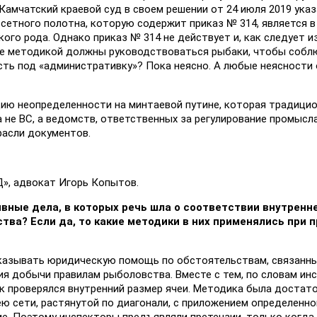
амчатский краевой суд в своем решении от 24 июля 2019 указ
сетного полотна, которую содержит приказ № 314, является в
го рода. Однако приказ № 314 не действует и, как следует и
 же методикой должны руководствоваться рыбаки, чтобы собл
асть под «административку»? Пока неясно. А любые неясности
цию неопределенности на минтаевой путине, которая традици
а не ВС, а ведомств, ответственных за регулирование промысл
расли документов.
», адвокат Игорь Копытов.
вные дела, в которых речь шла о соответствии внутренн
ва? Если да, то какие методики в них применялись при п
оказывать юридическую помощь по обстоятельствам, связанн
я добычи правилам рыболовства. Вместе с тем, по словам ин
как проверялся внутренний размер ячеи. Методика была достат
ю сети, растянутой по диагонали, с приложением определенног