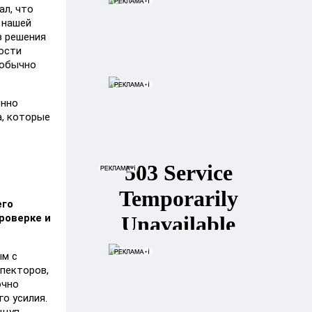
ал, что
 нашей
з решения
юсти
 обычно
онно
а, которые
его
роверке и
ым с
спекторов,
очно
о усилия.