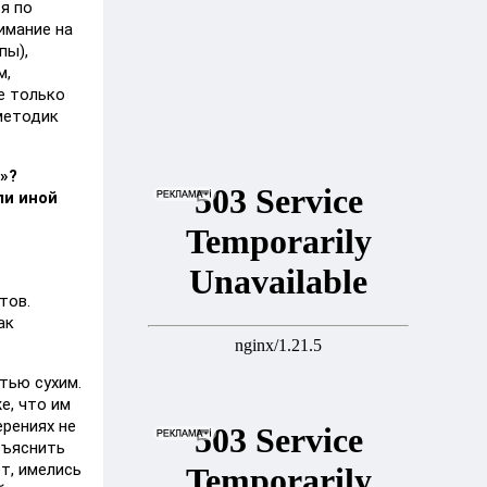
я по
имание на
пы),
м,
е только
методик
»?
ли иной
тов.
ак
тью сухим.
е, что им
ерениях не
бъяснить
т, имелись