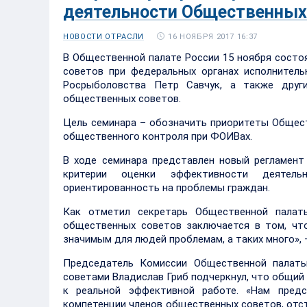
деятельности Общественных
16 НОЯБРЯ 2017 16:37
НОВОСТИ ОТРАСЛИ
В Общественной палате России 15 ноября состо
советов при федеральных органах исполнитель
Росрыболовства Петр Савчук, а также друг
общественных советов.
Цель семинара – обозначить приоритеты Общес
общественного контроля при ФОИВах.
В ходе семинара представлен новый регламен
критерии оценки эффективности деятель
ориентированность на проблемы граждан.
Как отметил секретарь Общественной палат
общественных советов заключается в том, чт
значимым для людей проблемам, а таких много», –
Председатель Комиссии Общественной палат
советами Владислав Гриб подчеркнул, что общий
к реальной эффективной работе. «Нам предс
компетенции членов общественных советов, отст