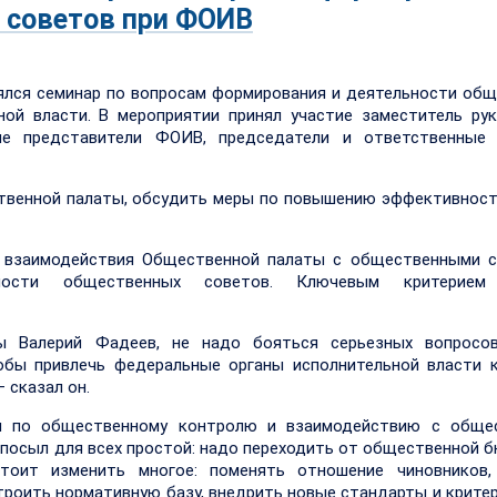
 советов при ФОИВ
ялся семинар по вопросам формирования и деятельности об
ной власти. В мероприятии принял участие заместитель ру
ие представители ФОИВ, председатели и ответственные 
твенной палаты, обсудить меры по повышению эффективнос
т взаимодействия Общественной палаты с общественными с
ности общественных советов. Ключевым критерием 
ы Валерий Фадеев, не надо бояться серьезных вопросов
обы привлечь федеральные органы исполнительной власти 
 сказал он.
ы по общественному контролю и взаимодействию с обще
 посыл для всех простой: надо переходить от общественной 
тоит изменить многое: поменять отношение чиновников,
роить нормативную базу, внедрить новые стандарты и критер