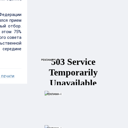
 Федерации
ился прием
ный отбор.
 этом 75%
ого совета
льственной
в середине
 ПЕЧАТИ