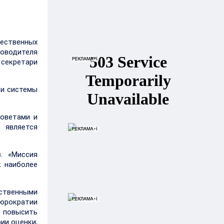
щественных
ководителя
секретари
ти системы
оветами и
является
. «Миссия
к наиболее
ственными
бюрократии
 повысить
ии оценки,