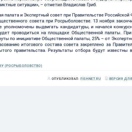
иктные ситуации», – отметил Владислав Гриб.
ая палата и Экспертный совет при Правительстве Российской
щественного совета при Росрыболовстве. 13 ноября законч
е уполномочены выдвигать кандидатуры, и начался конкурс
будет проводиться на площадке Общественной палаты. При
уты по инициативе Общественной палаты, 25% – от Экспертн
асованию итогового состава совета закреплено за Правите
ытого правительства. Результаты отбора будут известны 
ВУ (РОСРЫБОЛОВСТВО)
ОПУБЛИКОВАЛ:
FISHNET.RU
ВЕРСИЯ ДЛЯ