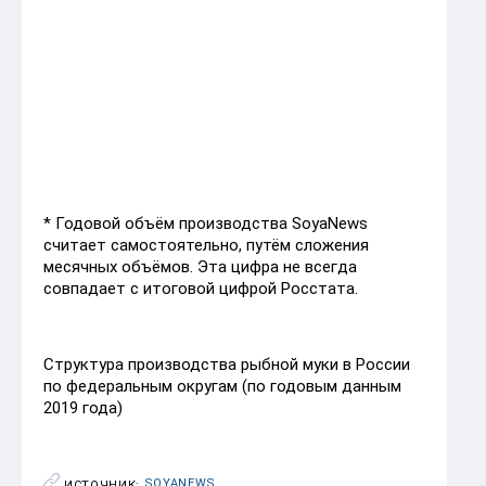
ноябрь
6 846
6 680
декабрь
8 051
8 158
итого
113 395
125 528
109 144
* Годовой объём производства SoyaNews
считает самостоятельно, путём сложения
месячных объёмов. Эта цифра не всегда
совпадает с итоговой цифрой Росстата.
Структура производства рыбной муки в России
по федеральным округам (по годовым данным
2019 года)
SOYANEWS
ИСТОЧНИК: