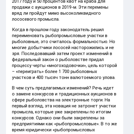
2017 году и 50 процентов квот на краба для
продажи с аукционов в 2019-м. Эти перемены
вряд ли пройдут мимо высоколиквидного
лососевого промысла.
Когда в прошлом году законодатель решил
переименовать рыбопромысловые участки в
рыболовные, это считалось формальностью. Но
многие добытчики лососей насторожились и не
зря. Последовавший затем проект изменений в
федеральный закон о рыболовстве придал
процессу черты «многоходовочки», цель которой
– «переиграть» более 1 700 рыболовных
участков и 400 тысяч тонн валютоемкого улова.
В чем суть предлагаемых изменений? Речь идет
о замене конкурсов и традиционных аукционов в
сфере рыболовства на электронные торги. На
первый взгляд, эта новация не затронет участки
промысла, которые уже закреплены по итогам
конкурсов. Однако они были закреплены за
предприятиями как «рыбопромысловые». В то же
время юридически «рыбопромысловых