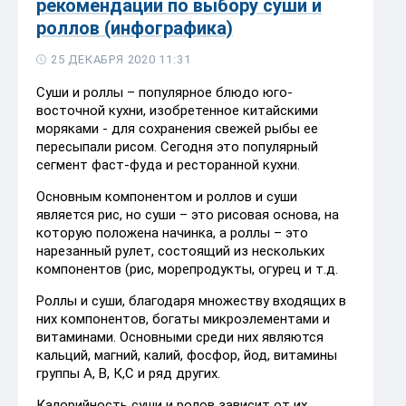
рекомендации по выбору суши и
роллов (инфографика)
25 ДЕКАБРЯ 2020 11:31
Суши и роллы – популярное блюдо юго-
восточной кухни, изобретенное китайскими
моряками - для сохранения свежей рыбы ее
пересыпали рисом. Сегодня это популярный
сегмент фаст-фуда и ресторанной кухни.
Основным компонентом и роллов и суши
является рис, но суши – это рисовая основа, на
которую положена начинка, а роллы – это
нарезанный рулет, состоящий из нескольких
компонентов (рис, морепродукты, огурец и т.д.
Роллы и суши, благодаря множеству входящих в
них компонентов, богаты микроэлементами и
витаминами. Основными среди них являются
кальций, магний, калий, фосфор, йод, витамины
группы А, В, К,С и ряд других.
Калорийность суши и ролов зависит от их