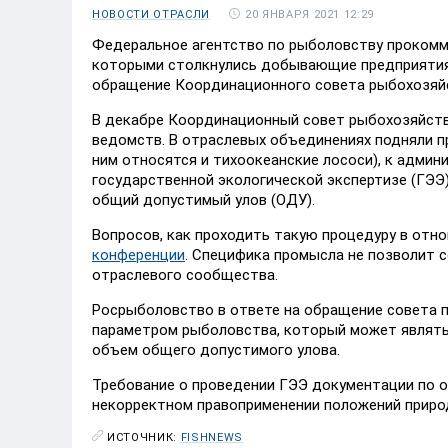
20 ЯНВАРЯ 2021 12:29
НОВОСТИ ОТРАСЛИ
Федеральное агентство по рыболовству прокомме
которыми столкнулись добывающие предприятия.
обращение Координационного совета рыбохозяй
В декабре Координационный совет рыбохозяйств
ведомств. В отраслевых объединениях подняли 
ним относятся и тихоокеанские лососи), к адми
государственной экологической экспертизе (ГЭЭ)
общий допустимый улов (ОДУ).
Вопросов, как проходить такую процедуру в отн
конференции
. Специфика промысла не позволит 
отраслевого сообщества.
Росрыболовство в ответе на обращение совета 
параметром рыболовства, который может являть
объем общего допустимого улова.
Требование о проведении ГЭЭ документации по о
некорректном правоприменении положений приро
ИСТОЧНИК:
FISHNEWS