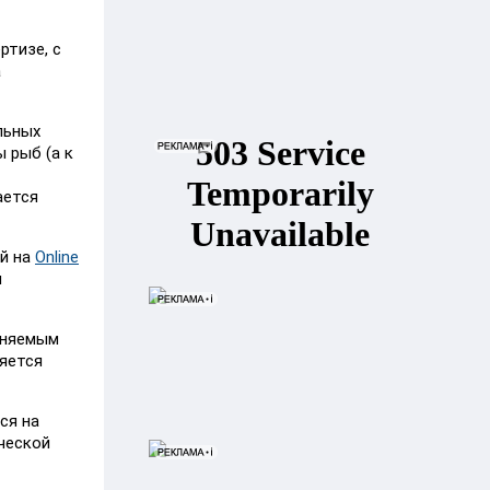
ртизе, с
а
льных
 рыб (а к
ается
ий на
Online
и
еняемым
яется
ся на
ической