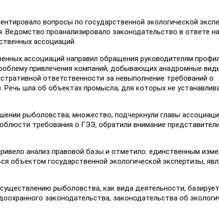
нтировало вопросы по государственной экологической экспе
 Ведомство проанализировало законодательство в ответе н
ственных ассоциаций.
енных ассоциаций направил обращения руководителям профи
проблему привлечения компаний, добывающих анадромные виды
нистративной ответственности за невыполнение требований о
. Речь шла об объектах промысла, для которых не устанавлив
ошении рыболовства, множество, подчеркнули главы ассоциац
соблюсти требования о ГЭЭ, обратили внимание представител
привело анализ правовой базы и отметило: единственным изм
ся объектом государственной экологической экспертизы, явл
существлению рыболовства, как вида деятельности, базирует
доохранного законодательства, законодательства об эколог