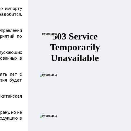
по импорту
надобится,
управления
риятий по
ыпускающих
сованных в
пять лет с
нзия будет
 китайская
ану, но не
родукцию в