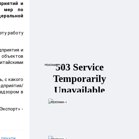
приятий и
м мер по
деральной
эту работу
дприятия и
х объектов
китайскими
, с какого
едприятия/
надзором в
Экспорт» -
 ПЕЧАТИ