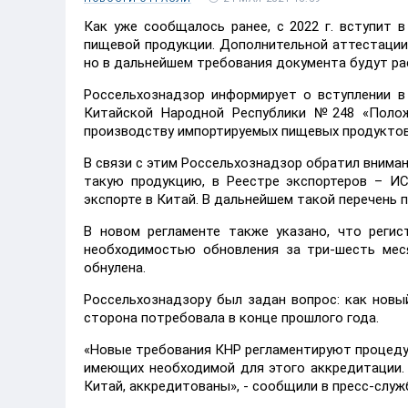
Как уже сообщалось ранее, с 2022 г. вступит 
пищевой продукции. Дополнительной аттестации
но в дальнейшем требования документа будут рас
Россельхознадзор информирует о вступлении в 
Китайской Народной Республики №248 «Полож
производству импортируемых пищевых продуктов
В связи с этим Россельхознадзор обратил внима
такую продукцию, в Реестре экспортеров – ИС
экспорте в Китай. В дальнейшем такой перечень 
В новом регламенте также указано, что реги
необходимостью обновления за три-шесть меся
обнулена.
Россельхознадзору был задан вопрос: как новы
сторона потребовала в конце прошлого года.
«Новые требования КНР регламентируют процедуру
имеющих необходимой для этого аккредитации.
Китай, аккредитованы», - сообщили в пресс-служ