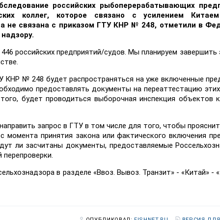
обследование российских рыбоперерабатывающих пред
ских коллег, которое связано с усилением Китае
а не связана с приказом ГТУ КНР № 248, отметили в Фе
 надзору.
 446 российских предприятий/судов. Мы планируем завершить 
стве.
ТУ КНР № 248 будет распространяться на уже включенные пре
 необходимо предоставлять документы на переаттестацию эти
 того, будет проводиться выборочная инспекция объектов 
править запрос в ГТУ в том числе для того, чтобы прояснить
 с момента принятия закона или фактического включения пр
удут ли засчитаны документы, предоставляемые Россельхоз
 перепроверки.
льхознадзора в разделе «Ввоз. Вывоз. Транзит» - «Китай» - «
ОПУБЛИКОВАЛ:
FISHNET.RU
ВЕРСИЯ ДЛЯ