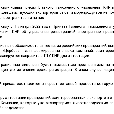
в силу новый приказ Главного таможенного управления КНР 
 для действующих экспортеров рыбы и морепродуктов не по
пространяться и на них.
силу с 1 января 2022 года Приказа Главного таможенного 
ения КНР об управлении регистрацией иностранных предп
».
ние на необходимость аттестации российских предприятий, в
 «Цербер» - для формирования списка компаний, заинтере
планируется направить в ГТУ КНР для аттестации.
страционная лицензия будет выдаваться предприятиям на 
цев до истечения срока регистрации. В ином случае лице
й приказ соотносится с переаттестацией, провести которую
 аттестации предприятий, заинтересованных в экспорте в стр
 Компании, которые уже экспортируют животноводческую п
бе ведомства.