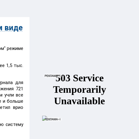
м виде
ом" режиме
е 1,5 тыс.
рнала для
ожения 721
м учли все
е и больше
етил врио
ую систему