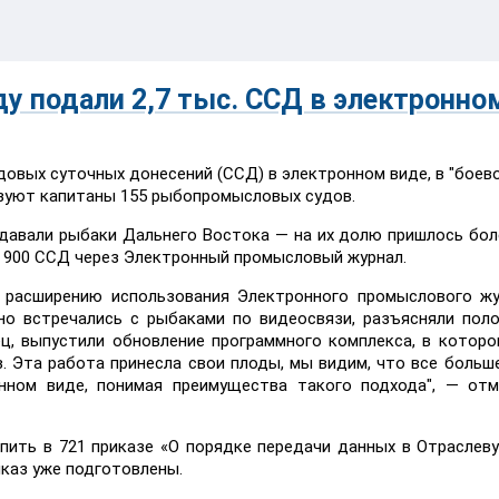
ду подали 2,7 тыс. ССД в электронно
судовых суточных донесений (ССД) в электронном виде, в "боев
зуют капитаны 155 рыбопромысловых судов.
давали рыбаки Дальнего Востока — на их долю пришлось боле
е 900 ССД через Электронный промысловый журнал.
 расширению использования Электронного промыслового жу
о встречались с рыбаками по видеосвязи, разъясняли пол
ец, выпустили обновление программного комплекса, в которо
. Эта работа принесла свои плоды, мы видим, что все больш
ном виде, понимая преимущества такого подхода", — отм
пить в 721 приказе «О порядке передачи данных в Отраслев
каз уже подготовлены.