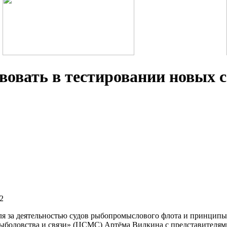
овать в тестировании новых 
2
ля за деятельностью судов рыбопромыслового флота и принцип
рыболовства и связи» (ЦСМС) Артёма Вилкина с представителя