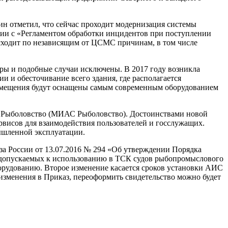
н отметил, что сейчас проходит модернизация системы
вии с «Регламентом обработки инцидентов при поступлении
ходит по независящим от ЦСМС причинам, в том числе
еры и подобные случаи исключены. В 2017 году возникла
и и обесточивание всего здания, где располагается
помещения будут оснащены самым современным оборудованием
Рыболовство (МИАС Рыболовство). Достоинствами новой
ервисов для взаимодействия пользователей и госслужащих.
мышленной эксплуатации.
 России от 13.07.2016 № 294 «Об утверждении Порядка
, допускаемых к использованию в ТСК судов рыбопромыслового
орудованию. Второе изменение касается сроков установки АИС
ы изменения в Приказ, переоформить свидетельство можно будет
.