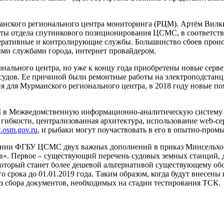
анского регионального центра мониторинга (РЦМ). Артём Вилки
сты отдела спутникового позиционирования ЦСМС, в соответст
ративные и контролирующие службы. Большинство сбоев проис
ми службами города, интернет провайдером.
онального центра, но уже к концу года приобретены новые серв
 судов. Ее причиной были ремонтные работы на электроподстанци
я для Мурманского регионального центра, в 2018 году новые 
 в Межведомственную информационно-аналитическую систему 
 гибкости, централизованная архитектура, использование web-с
osm.gov.ru
, и рыбаки могут поучаствовать в его в опытно-про
нии ФГБУ ЦСМС двух важных дополнений в приказ Минсельхоза
ов». Первое – существующий перечень судовых земных станций
который станет более дешевой альтернативой существующему об
о срока до 01.01.2019 года. Таким образом, когда будут внесен
ез сбора документов, необходимых на стадии тестирования ТСК