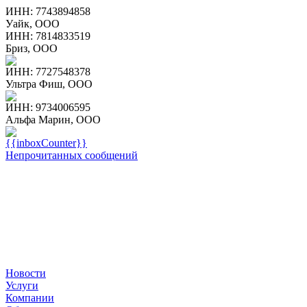
ИНН: 7743894858
Уайк, ООО
ИНН: 7814833519
Бриз, ООО
ИНН: 7727548378
Ультра Фиш, ООО
ИНН: 9734006595
Альфа Марин, ООО
{{inboxCounter}}
Непрочитанных сообщений
Новости
Услуги
Компании