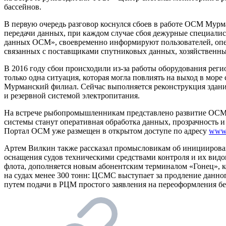
бассейнов.
В первую очередь разговор коснулся сбоев в работе ОСМ Мурм
передачи данных, при каждом случае сбоя дежурные специали
данных ОСМ», своевременно информируют пользователей, опе
связанных с поставщиками спутниковых данных, хозяйственны
В 2016 году сбои происходили из-за работы оборудования реги
только одна ситуация, которая могла повлиять на выход в море
Мурманский филиал. Сейчас выполняется реконструкция здани
и резервной системой электропитания.
На встрече рыбопромышленникам представлено развитие ОСМ
системы станут оперативная обработка данных, прозрачность и
Портал ОСМ уже размещен в открытом доступе по адресу
www.
Артем Вилкин также рассказал промысловикам об инициирова
оснащения судов техническими средствами контроля и их вид
флота, дополняется новым абонентским терминалом «Гонец», 
на судах менее 300 тонн: ЦСМС выступает за продление данног
путем подачи в РЦМ простого заявления на переоформления б