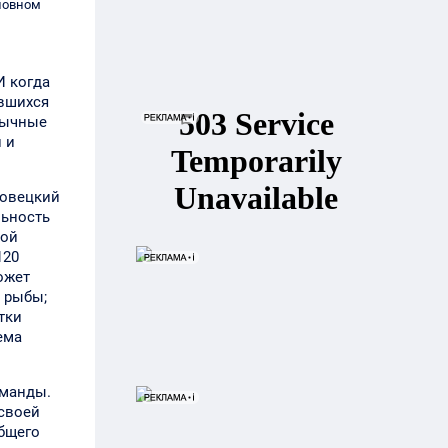
ловном
И когда
ившихся
вычные
 и
ловецкий
льность
вой
120
ожет
н рыбы;
тки
ема
оманды.
 своей
общего