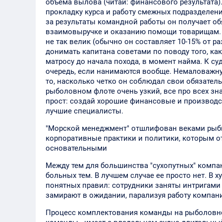
объема вылова (читай: финансового результата).
прокладку курса и работу смежных подразделени
за результаты командной работы он получает обя
взаимовыручке и оказанию помощи товарищам. 
не так велик (обычно он составляет 10-15% от 
донимать капитана советами по поводу того, к
матросу до начала похода, в момент найма. К 
очередь, если нанимаются вообще. Немаловажную 
то, насколько четко он соблюдал свои обязател
рыболовном флоте очень узкий, все про всех з
прост: создай хорошие финансовые и производств
лучшие специалисты.
"Морской менеджмент" отшлифован веками рыбн
корпоративные практики и политики, которым о
основательными
Между тем для большинства "сухопутных" компа
больных тем. В лучшем случае ее просто нет. В 
понятных правил: сотрудники заняты интригами 
замирают в ожидании, парализуя работу компан
Процесс комплектования команды на рыболовном