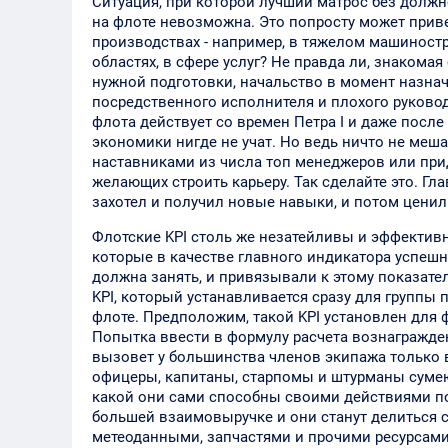
Ситуация, при которой лучший матрос без долж
на флоте невозможна. Это попросту может приве
производствах - например, в тяжелом машиностр
областях, в сфере услуг? Не правда ли, знаком
нужной подготовки, начальство в момент назнач
посредственного исполнителя и плохого руковод
флота действует со времен Петра I и даже после
экономики нигде не учат. Но ведь ничто не меш
наставниками из числа топ менеджеров или при
желающих строить карьеру. Так сделайте это. Г
захотел и получил новые навыки, и потом ценил
Флотские KPI столь же незатейливы и эффективн
которые в качестве главного индикатора успеш
должна занять, и привязывали к этому показате
KPI, который устанавливается сразу для группы
флоте. Предположим, такой KPI установлен для 
Попытка ввести в формулу расчета вознагражде
вызовет у большинства членов экипажа только 
офицеры, капитаны, старпомы и штурманы сумеют 
какой они сами способны своими действиями пов
большей взаимовыручке и они станут делиться с
метеоданными, запчастями и прочими ресурсами.