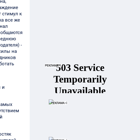
на,
раждение
т стимул к
а все же
инал
сообщаются
следнюю
одателя) -
силы на
удников
ботать
 и
самых
утствием
ий
остяк