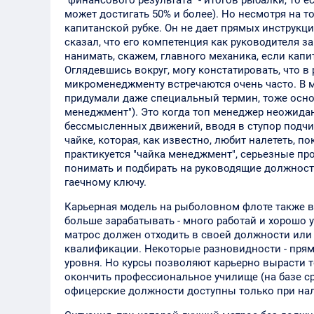
"финансового результата" - итогов рыбалки, то 
может достигать 50% и более). Но несмотря на то
капитанской рубке. Он не дает прямых инструкц
сказал, что его компетенция как руководителя за
нанимать, скажем, главного механика, если кап
Оглядевшись вокруг, могу констатировать, что 
микроменеджменту встречаются очень часто. В 
придумали даже специальный термин, тоже основа
менеджмент"). Это когда топ менеджер неожидан
бессмысленных движений, вводя в ступор подчин
чайке, которая, как известно, любит налететь, п
практикуется "чайка менеджмент", серьезные пр
понимать и подбирать на руководящие должности
гаечному ключу.
Карьерная модель на рыболовном флоте также в
больше зарабатывать - много работай и хорошо 
матрос должен отходить в своей должности или
квалификации. Некоторые разновидности - прямо
уровня. Но курсы позволяют карьерно вырасти т
окончить профессиональное училище (на базе ср
офицерские должности доступны только при на