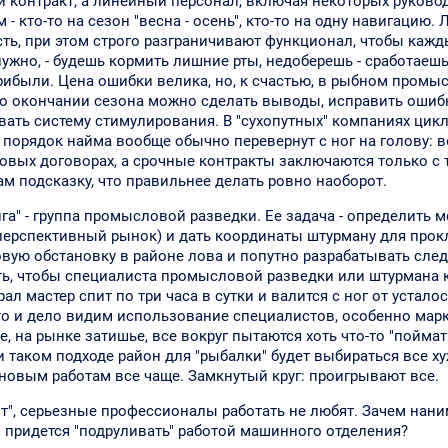
й контракт, а линейный персонал, включая некоторых руково
- кто-то на сезон "весна - осень", кто-то на одну навигацию.
ть, при этом строго разграничивают функционал, чтобы каж
жно, - будешь кормить лишние рты, недоберешь - сработаешь
ибыли. Цена ошибки велика, но, к счастью, в рыбном промы
по окончании сезона можно сделать выводы, исправить ошиб
ать систему стимулирования. В "сухопутных" компаниях цикл
 порядок найма вообще обычно перевернут с ног на голову: в
довых договорах, а срочные контракты заключаются только с 
м подсказку, что правильнее делать ровно наоборот.
а" - группа промысловой разведки. Ее задача - определить м
перспективный рынок) и дать координаты штурману для прок
овую обстановку в районе лова и попутно разрабатывать сл
ть, чтобы специалиста промысловой разведки или штурмана к
л мастер спит по три часа в сутки и валится с ног от усталос
то и дело видим использование специалистов, особенно марк
, на рынке затишье, все вокруг пытаются хоть что-то "поймать
и таком подходе район для "рыбалки" будет выбираться все ху
новым работам все чаще. Замкнутый круг: проигрывают все.
нт", серьезные профессионалы работать не любят. Зачем нани
м придется "подруливать" работой машинного отделения?