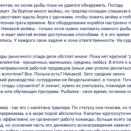
минтая, но косяк рыбы пока не удается обнаружить. Погода
вует. За бортом много мойвы, но траулер оснащен слишком 
 расставят вдоль борта с удочками, чтобы ловить мойву и по
олезная трата времени. Все оборудование корабля настроено 
. Никакой мойвы - только если нужно наловить немного рыб
и и ищет минтай всеми доступными способами. А в это время
лись. У каждого свои задачи и зона ответственности. На судн
ы рыночного спада дела обстоят иначе. Пока нет крупной "
клиентов - крошечных, маленьких, средних, любых. В итоге к
непривычной работой продавцов (иные уже успели уволиться
 вспотели? Все. Польза есть? Никакой. Зато среднее звено
ий руководства: сотрудники не бездельничают, в тонусе. По
е спады случаются? А значит, нужно их учитывать, планируя за
в или обучающих программ. Рыбалке - свое время, починке сн
ер - так это с капитана траулера. По статусу они похожи, но 
епререкаема, а в море порой абсолютна. Капитан круглосуточн
ко эффективно он организует работу команды, больше всего з
д, но основная часть его денежного вознаграждения зависит