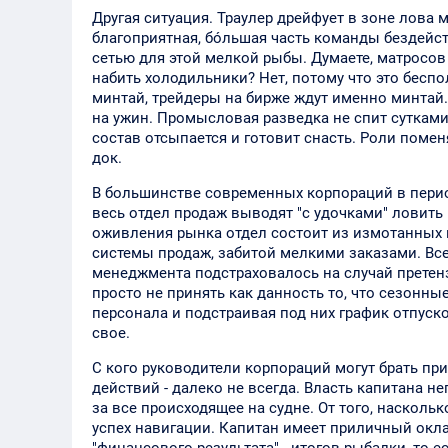
Другая ситуация. Траулер дрейфует в зоне лова 
благоприятная, бóльшая часть команды бездейст
сетью для этой мелкой рыбы. Думаете, матросов
набить холодильники? Нет, потому что это бесп
минтай, трейдеры на бирже ждут именно минтай
на ужин. Промысловая разведка не спит суткам
состав отсыпается и готовит снасть. Роли поменя
док.
В большинстве современных корпораций в период
весь отдел продаж выводят "с удочками" ловить 
оживления рынка отдел состоит из измотанных 
системы продаж, забитой мелкими заказами. Все
менеджмента подстраховалось на случай претенз
просто не принять как данность то, что сезонны
персонала и подстраивая под них график отпуско
свое.
С кого руководители корпораций могут брать прим
действий - далеко не всегда. Власть капитана н
за все происходящее на судне. От того, насколь
успех навигации. Капитан имеет приличный окла