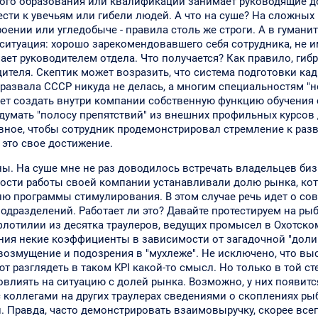
ного образования или квалификации занимает руководящие д
сти к увечьям или гибели людей. А что на суше? На сложных
оении или угледобыче - правила столь же строги. А в гумани
ая ситуация: хорошо зарекомендовавшего себя сотрудника, не
ает руководителем отдела. Что получается? Как правило, гиб
ителя. Скептик может возразить, что система подготовки ка
 развала СССР никуда не делась, а многим специальностям "
ает создать внутри компании собственную функцию обучения 
думать "полосу препятствий" из внешних профильных курсов
лавное, чтобы сотрудник продемонстрировал стремление к раз
 это свое достижение.
ы. На суше мне не раз доводилось встречать владельцев биз
ности работы своей компании устанавливали долю рынка, ко
лю программы стимулирования. В этом случае речь идет о со
 подразделений. Работает ли это? Давайте протестируем на р
флотилии из десятка траулеров, ведущих промысел в Охотско
ния некие коэффициенты в зависимости от загадочной "доли
возмущение и подозрения в "мухлеже". Не исключено, что в
разглядеть в таком KPI какой-то смысл. Но только в той сте
лиять на ситуацию с долей рынка. Возможно, у них появитс
 коллегами на других траулерах сведениями о скоплениях ры
 Правда, часто демонстрировать взаимовыручку, скорее всег