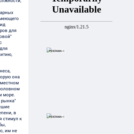
олжности,
тарных
 имеющего
рид
дров для
новой"
с
 для
витию,
неса,
торую она
вместном
ыболовном
м море.
 рынка"
ысшие
пени, в
я стимул к
бы,
о, им не