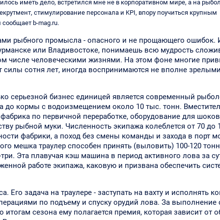
лось иметь дело, встретился мне не в корпоративном мире, а на рыбо
рекрутмент, стимулирование персонала и KPI, впору поучиться крупным
сообщает b-mag.ru.
ми рыбного промысла - опасного и не прощающего ошибок. 
Мурманске или Владивостоке, понимаешь всю мудрость слож
 том числе человеческими жизнями. На этом фоне многие при
т силы сотня лет, иногда воспринимаются не вполне зрелыми
лько серьезной бизнес единицей является современный рыбо
оса до кормы с водоизмещением около 10 тыс. тонн. Вместите
 - фабрика по первичной переработке, оборудование для шоко
тву рыбной муки. Численность экипажа колеблется от 70 до 
ости фабрики, а поход без смены команды и захода в порт м
ого мешка траулер способен принять (выловить) 100-120 тон
а-три. Эта плавучая кэш машина в период активного лова за су
аженной работе экипажа, каковую и призвана обеспечить сист
. Его задача на траулере - заступать на вахту и исполнять к
перациями по подъему и спуску орудий лова. За выполнение
о итогам сезона ему полагается премия, которая зависит от 