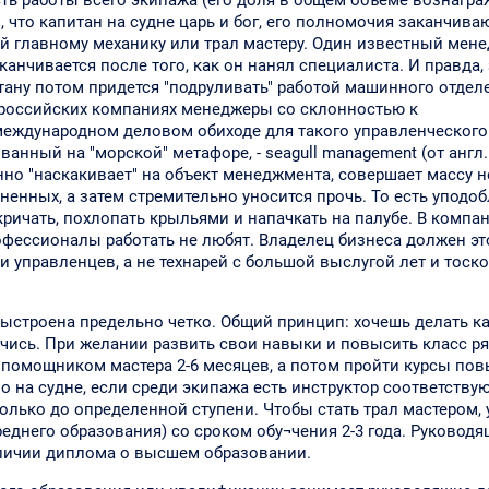
есть работы всего экипажа (его доля в общем объеме вознагр
, что капитан на судне царь и бог, его полномочия заканчива
ий главному механику или трал мастеру. Один известный мен
канчивается после того, как он нанял специалиста. И правда,
итану потом придется "подруливать" работой машинного отдел
в российских компаниях менеджеры со склонностью к
международном деловом обиходе для такого управленческого
нный на "морской" метафоре, - seagull management (от англ.
но "наскакивает" на объект менеджмента, совершает массу 
енных, а затем стремительно уносится прочь. То есть уподоб
окричать, похлопать крыльями и напачкать на палубе. В компан
офессионалы работать не любят. Владелец бизнеса должен эт
 управленцев, а не технарей с большой выслугой лет и тоско
ыстроена предельно четко. Общий принцип: хочешь делать ка
учись. При желании развить свои навыки и повысить класс р
 помощником мастера 2-6 месяцев, а потом пройти курсы по
 на судне, если среди экипажа есть инструктор соответству
олько до определенной ступени. Чтобы стать трал мастером,
еднего образования) со сроком обу¬чения 2-3 года. Руковод
личии диплома о высшем образовании.