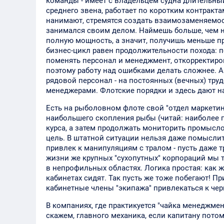
команды - имеет с владельцем судна длительны
среднего звена, работает по коротким контрактам 
нанимают, стремятся создать взаимозаменяемос
занимался своим делом. Наймешь больше, чем ну
полную мощность, а значит, получишь меньше пр
бизнес-цикл равен продолжительности похода: 
поменять персонал и менеджмент, откорректиров
поэтому работу над ошибками делать сложнее. А
рядовой персонал - на постоянных (вечных) тру
менеджерами. Флотские порядки и здесь дают на
Есть на рыболовном флоте свой "отдел маркетинг
наибольшего скопления рыбы (читай: наиболее 
курса, а затем продолжать мониторить промысл
цель. В штатной ситуации нельзя даже помысли
привлек к манипуляциям с тралом - пусть даже тра
жизни же крупных "сухопутных" корпораций мы 
в непрофильных областях. Логика простая: как же
кабинетах сидят. Так пусть же тоже побегают! Пр
кабинетные члены "экипажа" привлекаться к чер
В компаниях, где практикуется "чайка менеджме
скажем, главного механика, если капитану пото