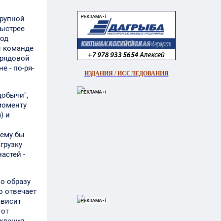
крупной
быстрее
под
ы команде
 рядовой
е - по-ря-
ИЗДАНИЯ / ИССЛЕДОВАНИЯ
добычи",
 моменту
) и
чему бы
грузку
астей -
по образу
о отвечает
ависит
 от