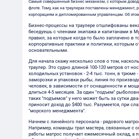
Самый совершенный бизнес механизм, с которым доводи
флоте. Тому, как на траулерах поставлены менеджмент, 
корпорациям и дипломированным управленцам. Об этом 
Бизнес-процессы на траулере отшлифованы века
беседуешь с членами экипажа и капитанами в 
правил, за которые когда-то было заплачено в
корпоративные практики и политики, которым о
основательными.
Для начала скажу несколько слов о том, наско
траулер. Это судно длиной 100-120 метров от н
холодильных установок - 2-4 тыс. тонн, в трюме
заморозки и упаковки рыбы, линия по производс
человек, в зависимости от оснащенности и мощн
длиться 4-5 месяцев. За один "подъем" рыболовн
таких "подъемов" у него может быть за сутки дв
приносит доход до $400 тыс. Разумеется, при сл
"морского менеджмента".
Начнем с линейного персонала - рядового матроса
Например, команды трал мастера, связанные с о
работы матрос получает ежемесячный оклад, а п