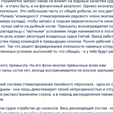
 Разумеется, матрос никак не влияет на ходовые качества суд
й - а стало быть, и на финансовый результат. Однако вознаг
зательно. Это небольшая часть от общей добычи, но она дае
Размер "командного" стимулирования рядового члена экипаж
размера оклада), чтобы матрос в порыве меркантильности нач
ак лучше зайти на рыбный косяк. Принципы вознаграждения 
судовладельцу с "мутными" условиями люди нанимаются в по
роль играет репутация владельца судна (читай: бренд работ
ьства перед командой в предыдущих сезонах. Рынок рабочей 
нают. Так что рецепт формирования лояльности наемных сотр
енные условия, выполняй то, что обещал, - и у тебя будут ра
ого промысла. На его фоне многие привычные всем нам
т силы сотня лет, иногда воспринимаются не вполне зрелыми
ний система стимулирования линейного персонала - одна из 
худшем - она лишь демотивирует своей непрозрачностью и отс
и распространением слухов, а в период распределения прем
ии.
 судне отработан до нюансов. Весь руководящий состав - к