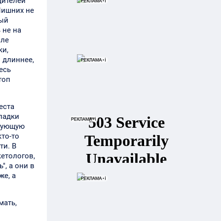
дителей
 Лишних не
дый
 не на
сле
ки,
 длиннее,
есь
топ
еста
ладки
едующую
то-то
ти. В
етологов,
", а они в
же, а
мать,