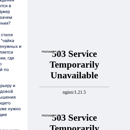
аждения
ются в
еджер
 зачем
ения?
 стиля
 "чайка
ненужных и
ляется
ии, где
о
й по
рьеру и
ядовой
вышения
ющего
 уже нужно
ящие