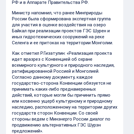
РФ и в Аппарате Правительства РФ.
Министр напомнил, что ранее Минприроды
России была сформирована экспертная группа
для участия в оценке воздействия на озеро
Байкал при реализации проектов ГЭС Шурен и
иных гидротехнических сооружений на реке
Селенга и ее притоках на территории Монголии.
Как отметил Р.Гизатулин: «Реализация проекта
идет вразрез с Конвенцией об охране
всемирного культурного и природного наследия,
ратифицированной Россией и Монголией.
Согласно данному документу, каждое
государство-сторона Конвенции обязуется не
принимать каких-либо преднамеренных
действий, которые могли бы причинить прямо
или косвенно ущерб культурному и природному
наследию, расположенному на территории других
государств сторон Конвенции. Со своей
стороны ведем с Минэнерго России диалог по
продвижению альтернативных ГЭС Шурэн
предложений».