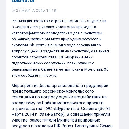
Байкала
27 МАРТА 2015 14:19
Реализация проектов строительства ГЭС «Шурен» на
р.Селенга и ее притоках в Монголии приведет к
катастрофическим последствиям для экосистемы
оз.Байкал, заявил Министр природных ресурсов и
экологии РФ Сергей Донской в ходе совещания по
вопросу оценки воздействия на экосистему оз.Байкал
проектов строительства ГЭС «Шурэн» и иных
гидротехнических сооружений, планируемых к
реализации на р.Селенга и ее притоках в Монголии. Об
этом сообщает mnr.gov.ru.
Мероприятие было организовано в преддверии
предстоящего российско-монгольского
совещания по вопросу оценки воздействия на
экосистему оз.Байкал монгольского проекта
строительства ГЭС «Шурэн» на р. Селенга (30-31
марта 2014 г., Улан-Батор). В совещании приняли
участие: заместители Министра природных
ресурсов и экологии РФ Ринат Гизатулин и Семен