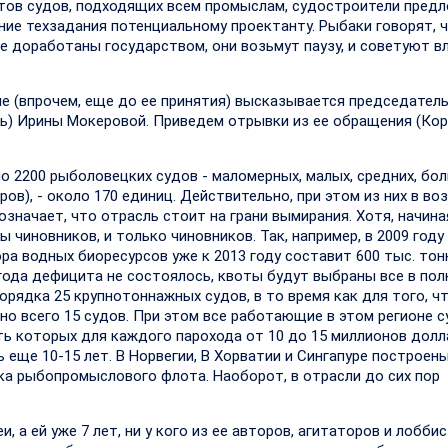
тов судов, подходящих всем промыслам, судостроители пред
ие техзадания потенциальному проектанту. Рыбаки говорят, 
 доработаны государством, они возьмут паузу, и советуют в
е (впрочем, еще до ее принятия) высказывается председател
ь) Ирины Мокеровой. Приведем отрывки из ее обращения (Кор
ло 2200 рыболовецких судов - маломерных, малых, средних, бол
ов), - около 170 единиц. Действительно, при этом из них в во
означает, что отрасль стоит на грани вымирания. Хотя, начина
ны чиновников, и только чиновников. Так, например, в 2009 году
а водных биоресурсов уже к 2013 году составит 600 тыс. тонн
5 года дефицита не состоялось, квоты будут выбраны все в по
орядка 25 крупнотоннажных судов, в то время как для того, ч
о всего 15 судов. При этом все работающие в этом регионе с
ь которых для каждого парохода от 10 до 15 миллионов долл
 еще 10-15 лет. В Норвегии, В Хорватии и Сингапуре построен
ка рыбопромыслового флота. Наоборот, в отрасли до сих пор
и, а ей уже 7 лет, ни у кого из ее авторов, агитаторов и лоббис