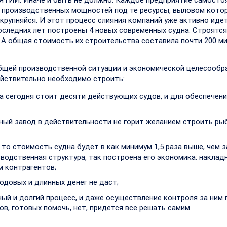
Й. Иначе и быть не должно. Каждое предприятие самосто
 производственных мощностей под те ресурсы, выловом кото
укрупняйся. И этот процесс слияния компаний уже активно идет
оследних лет построены 4 новых современных судна. Строятся
!! А общая стоимость их строительства составила почти 200 м
бщей производственной ситуации и экономической целесообр
ействительно необходимо строить:
а сегодня стоит десяти действующих судов, и для обеспечени
ьный завод в действительности не горит желанием строить р
, то стоимость судна будет в как минимум 1,5 раза выше, чем 
зводственная структура, так построена его экономика: наклад
м контрагентов;
одовых и длинных денег не даст;
ный и долгий процесс, и даже осуществление контроля за ним
тов, готовых помочь, нет, придется все решать самим.