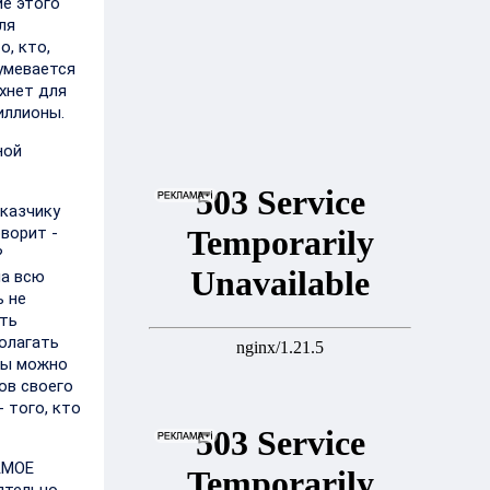
ие этого
ля
о, кто,
зумевается
хнет для
иллионы.
ной
аказчику
ворит -
?
на всю
ь не
ать
полагать
рсы можно
ов своего
- того, кто
АМОЕ