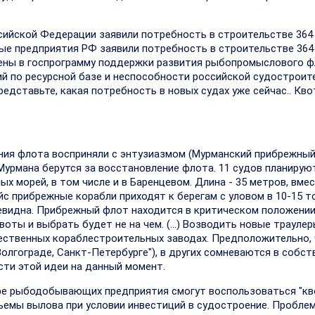
ийской Федерации заявили потребность в строительстве 364 
ые предприятия РФ заявили потребность в строительстве 364 
чены в госпрограмму поддержки развития рыбопромыслового ф
ий по ресурсной базе и неспособности российской судостроит
редставьте, какая потребность в новых судах уже сейчас.. Кв
ления флота восприняли с энтузиазмом (Мурманский прибрежны
Мурмана берутся за восстановление флота. 11 судов планирую
х морей, в том числе и в Баренцевом. Длина - 35 метров, вме
йс прибрежные корабли приходят к берегам с уловом в 10-15 т
евидна. Прибрежный флот находится в критическом положении
оты и выбрать будет не на чем. (…) Возводить новые трауле
ественных кораблестроительных заводах. Предположительно, 
Волгограде, Санкт-Петербурге"), в других сомневаются в собс
ости этой идеи на данный момент.
ыре рыбодобывающих предприятия смогут воспользоваться "к
бъемы вылова при условии инвестиций в судостроение. Пробле