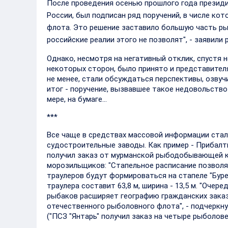
После проведения осенью прошлого года презид
России, был подписан ряд поручений, в числе к
флота. Это решение заставило большую часть р
российские реалии этого не позволят", - заявил
Однако, несмотря на негативный отклик, спустя 
некоторых сторон, было принято и представителя
не менее, стали обсуждаться перспективы, озвуч
итог - поручение, вызвавшее такое недовольств
мере, на бумаге…
***
Все чаще в средствах массовой информации стал
судостроительные заводы. Как пример - Прибалт
получил заказ от мурманской рыбодобывающей к
морозильщиков: "Стапельное расписание позволяе
траулеров будут формироваться на стапеле "Буре
траулера составит 63,8 м, ширина - 13,5 м. "Оче
рыбаков расширяет географию гражданских заказ
отечественного рыболовного флота", - подчеркн
("ПСЗ "Янтарь" получил заказ на четыре рыболов