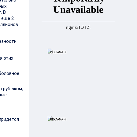
ятельно
рых
. В
 еще 2.
иллионов
азности.
я этих
ыболовное
за рубежом,
ные
 придется