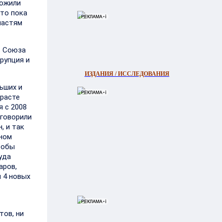
ложили
что пока
ластям
ь Союза
рупция и
ИЗДАНИЯ / ИССЛЕДОВАНИЯ
ьших и
зрасте
я с 2008
 говорили
, и так
лном
тобы
уда
аров,
ы 4 новых
тов, ни