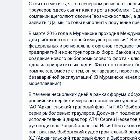
Стоит отметить, что в северном регионе отнесли
траулеров здесь сыпят как из рога изобилия… Зд
компании щеголяют своими "возможностями", а д
заявить "Да, мы готовы выполнить поручение пре
В марте 2016 года в Мурманске проходил Между
для рыболовства - новый импульс развития". В м
федеральных и региональных органов государст
предприятий и конструкторских бюро, банков и л
создание нового рыбопромыслового флота - клю
одна из приоритетных задач. Флот составляет 
комплекса, вместе с тем, он устаревает, перес
безаварийной эксплуатации" (В Мурманске нача
мореплавания).
В течение нескольких дней в рамках форума обс
российских верфях и меры по повышению уровня б
"АО "Архангельский траловый флот" и ПАО "Выбо
серии рыболовных траулеров. Документ подписал
исполнительный директор АТФ Сергей Несветов в
руководителя Росрыболовства Ильи Шестакова и
контрактам, Выборгский судостроительный завод
XL" (Архангельский траловый флот и Выборгский