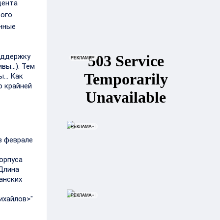
дента
вого
енные
поддержку
ивы…). Тем
... Как
о крайней
в феврале
орпуса
 Длина
анских
ихайлов>"