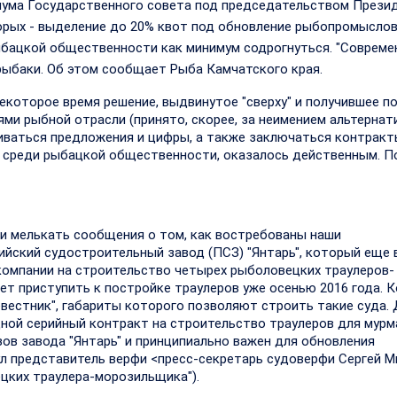
иума Государственного совета под председательством Прези
оторых - выделение до 20% квот под обновление рыбопромысло
ыбацкой общественности как минимум содрогнуться. "Соврем
и рыбаки. Об этом сообщает Рыба Камчатского края.
некоторое время решение, выдвинутое "сверху" и получившее 
ми рыбной отрасли (принято, скорее, за неимением альтернат
иваться предложения и цифры, а также заключаться контракты
о среди рыбацкой общественности, оказалось действенным. П
и мелькать сообщения о том, как востребованы наши
ийский судостроительный завод (ПСЗ) "Янтарь", который еще 
омпании на строительство четырех рыболовецких траулеров-
т приступить к постройке траулеров уже осенью 2016 года. К
вестник", габариты которого позволяют строить такие суда.
редной серийный контракт на строительство траулеров для мурм
ов завода "Янтарь" и принципиально важен для обновления
ул представитель верфи <пресс-секретарь судоверфи Сергей М
ецких траулера-морозильщика").