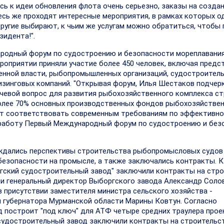
сь к идеи обновления флота очень серьезно, заказы на созда
есь же проходят интересные мероприятия, в рамках которых о
ругие выбирают, к чьим же услугам можно обратиться, чтобы
зидента!".
народный форум по судостроению и безопасности мореплавани
ероприятии приняли участие более 450 человек, включая предс
венной власти, рыбопромышленных организаций, судостроител
изинговых компаний. "Открывая форум, Илья Шестаков подчерк
чевой вопрос для развития рыбохозяйственного комплекса ст
более 70% основных производственных фондов рыбохозяйстве
тает соответствовать современным требованиям по эффективно
л работу Первый Международный форум по судостроению и без
уждались перспективы строительства рыбопромысловых судов
езопасности на промысле, а также заключались контракты. К
ргский судостроительный завод" заключили контракты на стр
и генеральный директор Выборгского завода Александр Соло
 присутствии заместителя министра сельского хозяйства -
 губернатора Мурманской области Марины Ковтун. Согласно
 построит "под ключ" для АТФ четыре средних траулера прое
 судостроительный завод заключили контракты на строительс