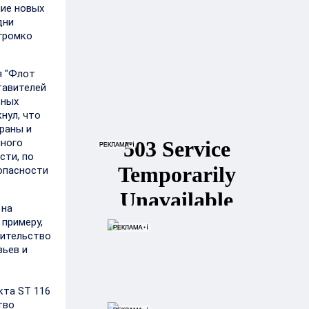
ние новых
дни
 громко
я "Флот
тавителей
ьных
нул, что
раны и
нного
сти, по
опасности
 на
 примеру,
оительство
вьев и
кта ST 116
тво