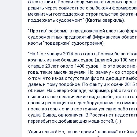
отсутствия в России современных типовых проек
решить через совместное с рыбаками формирован
механизмы господдержки строительства флота не
поддержать судоремонт" (Квоты оверкиль).
"Против" реформы в предложенной властью форм
судоремонтных предприятий (Мурманская област
квоты "поддержки" судостроения):
"На 1-ое января 2014-ого года в России было око
крупных из них больших судов (длиной до 100 метр
старше 20 лет около 1400 судов. Но это вовсе не 
года, такие мысли звучали. Но, замечу - со сторо
о том, что из-за отсутствия флота дефицит выбор
далее, и тому подобное. По факту и к осени 201
объеме. На Северо-Западе, например, работают п
выловить все пелагические виды рыбы, достаточн
прошли реновацию и переоборудование, стоимост
после которых они в состоянии успешно работать
судна. Вывод однозначен. В России нет недостат
переизбыток добывающих мощностей. (…)
Удивительно! Но, за все время "плавания" этой иде