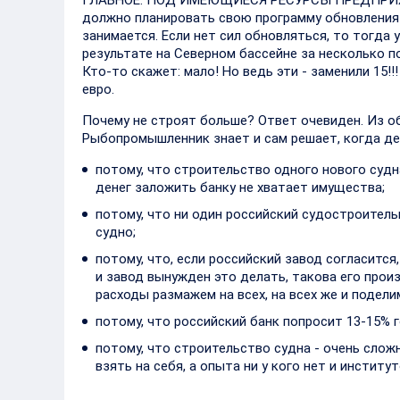
ГЛАВНОЕ: ПОД ИМЕЮЩИЕСЯ РЕСУРСЫ ПРЕДПРИЯТИ
должно планировать свою программу обновления
занимается. Если нет сил обновляться, то тогда 
результате на Северном бассейне за несколько п
Кто-то скажет: мало! Но ведь эти - заменили 15!
евро.
Почему не строят больше? Ответ очевиден. Из о
Рыбопромышленник знает и сам решает, когда д
потому, что строительство одного нового судн
денег заложить банку не хватает имущества;
потому, что ни один российский судостроител
судно;
потому, что, если российский завод согласится
и завод вынужден это делать, такова его прои
расходы размажем на всех, на всех же и подели
потому, что российский банк попросит 13-15% г
потому, что строительство судна - очень слож
взять на себя, а опыта ни у кого нет и институ