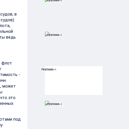
судов, в
судов).
лота,
ельной
оты ведь
й флот
т
стимость -
онн.
, может
ры
что это
твенных
вотами под
му