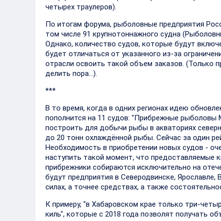
четырех траулеров).
По итогам форума, рыболовные предприятия Росс
том числе 91 крупнотоннажного судна (Рыболовн
Однако, количество судов, которые будут вклю
будет отличаться от указанного из-за ограничен
отрасли освоить такой объем заказов. (Только п
делить пора...).
***
В то время, когда в одних регионах идею обнов
пополнится на 11 судов: "Прибрежные рыболовы 
построить для добычи рыбы в акваториях северны
до 20 тонн охлаждённой рыбы. Сейчас за один ре
Необходимость в приобретении новых судов - оч
наступить такой момент, что предоставляемые кв
прибрежники собираются исключительно на отеч
будут предприятия в Северодвинске, Ярославле, 
силах, а точнее средствах, а также состоятельн
К примеру, "в Хабаровском крае только три-чет
киль", которые с 2018 года позволят получать о