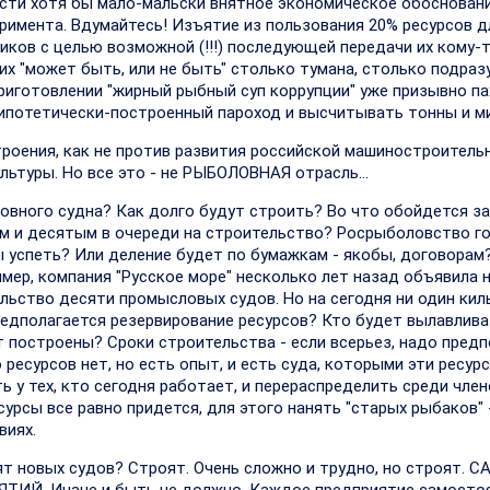
ести хотя бы мало-мальски внятное экономическое обоснован
римента. Вдумайтесь! Изъятие из пользования 20% ресурсов д
иков с целью возможной (!!!) последующей передачи их кому-т
тих "может быть, или не быть" столько тумана, столько подра
приготовлении "жирный рыбный суп коррупции" уже призывно па
 гипотетически-построенный пароход и высчитывать тонны и м
троения, как не против развития российской машиностроитель
льтуры. Но все это - не РЫБОЛОВНАЯ отрасль...
овного судна? Как долго будут строить? Во что обойдется з
м и десятым в очереди на строительство? Росрыболовство го
бы успеть? Или деление будет по бумажкам - якобы, договорам
мер, компания "Русское море" несколько лет назад объявила 
льство десяти промысловых судов. Но на сегодня ни один кил
едполагается резервирование ресурсов? Кто будет вылавлив
т построены? Сроки строительства - если всерьез, надо пред
о ресурсов нет, но есть опыт, и есть суда, которыми эти ресу
 у тех, кто сегодня работает, и перераспределить среди член
сурсы все равно придется, для этого нанять "старых рыбаков" 
виях.
т новых судов? Строят. Очень сложно и трудно, но строят. С