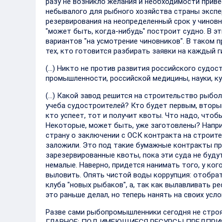
разу не возникло желания и необходимости прив
небывалого для рыбного хозяйства страны экспе
резервирования на неопределенный срок у чиновн
"может быть, когда-нибудь" построит судно. В э
вариантов "на усмотрение чиновников". В таком 
тех, кто готовится разбирать заявки на каждый
(…) Никто не против развития российского судос
промышленности, российской медицины, науки, ку
(…) Какой завод решится на строительство рыбол
учеба судостроителей? Кто будет первым, вторы
кто успеет, тот и получит квоты. Что надо, что
Некоторые, может быть, уже заготовлены? Напри
страну о заключении с ОСК контракта на строите
заложили. Это под такие бумажные контракты пр
зарезервированные квоты, пока эти суда не буду
немалые. Наверно, придется нанимать того, у ког
выловить. Опять чистой воды коррупция: отобрать
клуба "новых рыбаков", а, так как вылавливать ре
это раньше делал, но теперь нанять на своих усло
Разве сами рыбопромышленники сегодня не строя