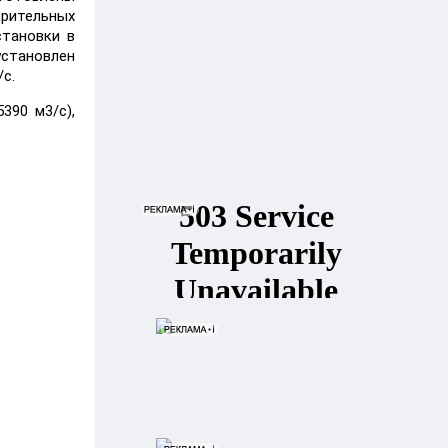
орительных
становки в
установлен
с.
390 м3/с),