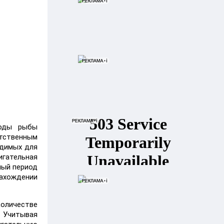
воды рыбы
тственным
одимых для
игательная
ный период
нахождении
оличестве
 Учитывая