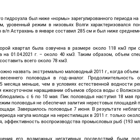
го гидроузла был ниже «нормы» зарегулированного периода на 9
тим, уровенный режим в низовьях Волги характеризовался п
о в/п Астрахань в январе составил 285 см и был ниже среднем
орой квартал была озвучена в размере около 118 км3 при
на 01.04.2021 г. – около 40 км3. Таким образом, объем спе
 составить всего около 78 км3.
ожно назвать экстремально маловодный 2011 г., когда объем
весеннего половодья в год-аналог. Продолжительность о
,5 месяца меньше, чем в условиях естественной водности ре
и ежесуточном наращивании объемов сброса воды с Волжско
наблюдались с 6 по 10 мая. Пик половодья наступил 18 мая п
м. Режим половодья не обеспечил залития нерестовых площадей 
площади. Завершилось половодье 7 июня. В результате неблаг
риода нагула молоди на нерестилищах в 2011 г. только около
я, эффективность воспроизводства промысловых рыб (193 млр
шения его возможных негативных последствий были под