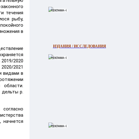
игательную
езаконного
ти течения
юся рыбу,
спокойного
множения в
ИЗДАНИЯ / ИССЛЕДОВАНИЯ
ествление
охраняется
 2019/2020
 2020/2021
и видами в
протяжении
 области.
 дельты р.
, согласно
нистерства
, начнется