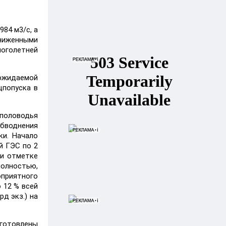
84 м3/с, а
ониженными
ноголетней
 ожидаемой
цпопуска в
 половодья
бводнения
ки. Начало
й ГЭС по 2
ри отметке
полностью,
оприятного
 12 % всей
д экз.) на
готовлены