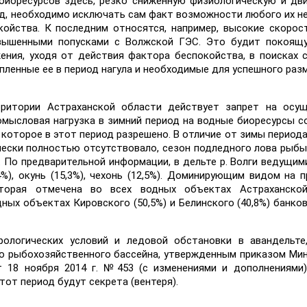
иоресурсов здесь, резко сниженную физиологическую и дв
од, необходимо исключать сам факт возможности любого их н
ойства. К последним относятся, например, высокие скорос
вышенными попусками с Волжской ГЭС. Это будит покоящу
ния, уходя от действия фактора беспокойства, в поисках 
пленные ее в период нагула и необходимые для успешного раз
ритории Астраханской области действует запрет на осущ
мысловая нагрузка в зимний период на водные биоресурсы с
которое в этот период разрешено. В отличие от зимы периода
ически полностью отсутствовало, сезон подледного лова рыбы
 По предварительной информации, в дельте р. Волги ведущим
%), окунь (15,3%), чехонь (12,5%). Доминирующим видом на 
оторая отмечена во всех водных объектах Астраханской
ых объектах Кировского (50,5%) и Белинского (40,8%) банков
рологических условий и ледовой обстановки в авандельте
о рыбохозяйственного бассейна, утвержденным приказом Ми
 18 ноября 2014 г. №453 (с изменениями и дополнениями)
тот период будут секрета (вентеря).