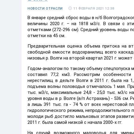
11 ФЕВРАЛЯ 2021 12:38
НОВОСТИ ОТРАСЛИ
В январе средний сброс воды в н/б Волгоградско
величины 2020 г. – на 1818 м3/с. В связи с э
отметками (272-296 см). Средний уровень воды п
отметки на 45 см.
Предварительная оценка объема притока на вт
свободной емкости водохранилищ всего каскада 
низовья р. Волги на второй квартал 2021 г. может
Годом-аналогом по такому объему спецпопуска м
составил 77,2 км3. Рассмотрим особенности 
нерестилищ в дельте Волги в 2011 г. была на 1
подъема волны половодья отмечалось 1 мая. Пр
тыс. м3/с, максимальные 24,8 - 25,0 тыс. м3/с 
уровня воды в р. Волге (в/п Астрахань) - 536 с
а лишь 391 тыс. га - 74 % от всех нерестовой 
гидрологического режима, непродолжительного пе
молоди рыб достигло мальковых этапов развити
2011 г. была самой низкой с начала 2000-х гг.
На случай возможного маловодья для умень