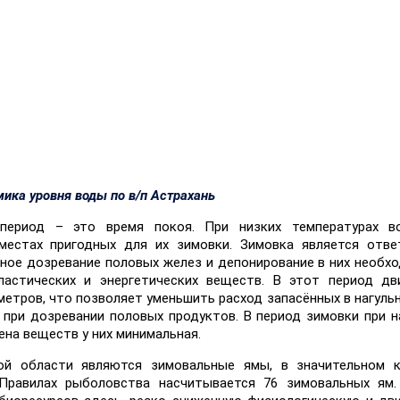
мика уровня воды по в/п Астрахань
 период – это время покоя. При низких температурах 
местах пригодных для их зимовки. Зимовка является отве
нное дозревание половых желез и депонирование в них необх
ластических и энергетических веществ. В этот период дв
етров, что позволяет уменьшить расход запасённых в нагуль
 при дозревании половых продуктов. В период зимовки при 
ена веществ у них минимальная.
й области являются зимовальные ямы, в значительном к
Правилах рыболовства насчитывается 76 зимовальных ям.