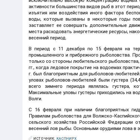
исключительно высокую концентрацию водных б
активности большинства видов рыб в этот пери
изъятия или воздействия иного фактора беспок
воды, которые вызваны в некоторые годы по
заставляет ее совершать дополнительные движе
места расходовать энергетические ресурсы, нако
весенний период.
В период с 11 декабря по 15 февраля на тер
промышленного и прибрежного рыболовства. Про
только со стороны любительского рыболовства, 
гг., когда ледовое покрытие на водоемах практ
г. был благоприятным для рыболовов-любителей.
уловах рыболовов-любителей были густера (34,4
всего зимнего периода являлась густера, к
Максимальные уловы густеры приходились на водн
Волги.
С 16 февраля при наличии благоприятных гид
Правилам рыболовства для Волжско-Каспийског
сельского хозяйства Российской Федерации от
весенний лов рыбы. Основными орудиями лова в э
ИСТОЧНИК:
КАСПНИРХ