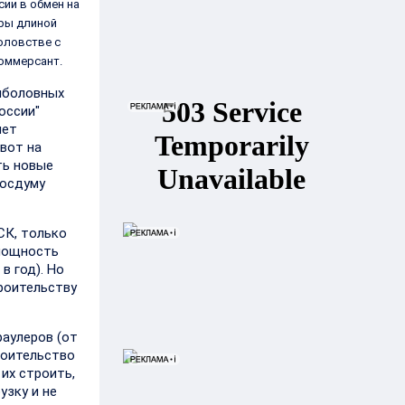
ии в обмен на
еры длиной
боловстве с
Коммерсант.
рыболовных
оссии"
чет
вот на
ть новые
Госдуму
СК, только
(мощность
в год). Но
троительству
раулеров (от
троительство
их строить,
узку и не