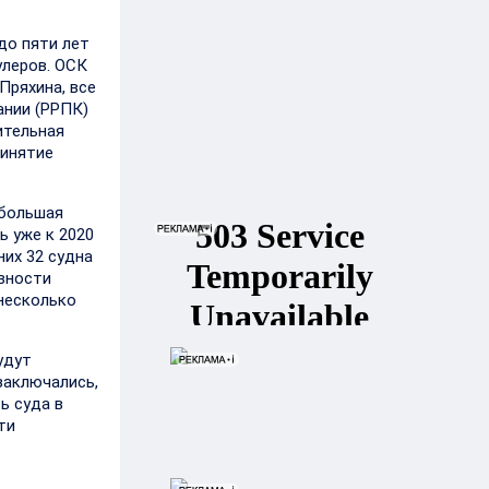
до пяти лет
улеров. ОСК
Пряхина, все
ании (РРПК)
ительная
ринятие
(большая
ь уже к 2020
них 32 судна
овности
 несколько
удут
заключались,
ь суда в
ти