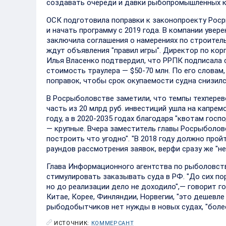
создавать очереди и давки рыбопромышленных ко
ОСК подготовила поправки к законопроекту Роср
и начать программу с 2019 года. В компании увер
заключила соглашения о намерениях по строитель
ждут объявления "правил игры". Директор по к
Илья Власенко подтвердил, что РРПК подписала 
стоимость траулера — $50-70 млн. По его словам,
поправок, чтобы срок окупаемости судна снизился
В Росрыболовстве заметили, что темпы техперев
часть из 20 млрд руб. инвестиций ушла на капре
году, а в 2020-2035 годах благодаря "квотам гос
— крупные. Вчера заместитель главы Росрыболовс
построить что угодно". "В 2018 году должно прой
раундов рассмотрения заявок, верфи сразу же "н
Глава Информационного агентства по рыболовств
стимулировать заказывать суда в РФ. "До сих по
но до реализации дело не доходило",— говорит г
Китае, Корее, Финляндии, Норвегии, "это дешевле
рыбодобытчиков нет нужды в новых судах, "более
ИСТОЧНИК:
КОММЕРСАНТ