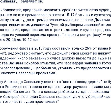
мпаний",— заявляет он.
ыболовства, предложив увеличить срок строительства судов 
ены, что за это время реально ввести 15-17 больших и супертра
ству таких судов с тремя компаниями, но, по словам Дмитрия 
орпоративным коммуникациям Русской рыбопромышленной комп
соглашение, предполагается строить до шести судов, предвар
 одно из условий перехода проекта "в практическую фазу" — п
 с 20-25 до 10-12 лет.
ооружения флота в 2015 году составили только 26% от плана 
монт). Ведомство считает, что дефицит судов может возникнут
поддержки" число заказанных судов должно вырасти до 125, из 
тва Василий Соколов отметил, что "все верфи заявили о гот
ти распределение",— добавил он, уточнив, что предполагается
е окажутся завалены проектами".
у Александр Савельев уверен, что "квоты господдержки" не б
р в России не построено ни одного супертраулера, соглашения 
осподин Савельев. По его словам, рыбакам выгоднее заказыват
 и быстрее". Господин Савельев подчеркнул, что у большей час
 того, часть судов простаивает".