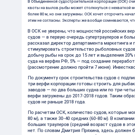
В Объединенной судостроительной корпорации (ОСК) сч
квоты на вылов рыбы может столкнуться с нехваткой мо
более 80 м, но они загружены. ОСК хочет отсрочить нача
этим не согласны. Эксперты же вообще сомневаются, чт
В ОСК не уверены, что мощностей российских ве
судов — в первую очередь супертраулеров и боль
рассказал директор департамента маркетинга и 
стимулировать строительство рыболовных судов 
добычу рыбы на срок до 15 лет и выделения 20%
суда на верфях РФ, 5% — под создание перерабо
(рассмотрение должно пройти 7 июня). Инвесткв
По документу срок строительства судов с подпис
три верфи корпорации готовы строить для рыбак
заводов — по два больших судна или по три-четыре
верфи загружены до 2017-2018 годов. Таким обра
судов не раньше 2018 года.
По расчетам ОСК, количество судов, которые мог
80 м), а также 30-40 средних (60-80 м). В компа
больших траулеров (средний возраст судов в это
нет. По словам Дмитрия Пряхина, здесь должен 