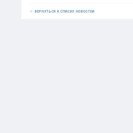
ВЕРНУТЬСЯ К СПИСКУ НОВОСТЕЙ
Думаю, что эта проблема реша
гарантиями государства, котор
новые суда !?
Вячеслав
20 МАЯ 2016
22:14