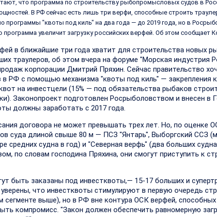
итают, что программа по строительству рыбопромысловых судов в Росс
щностей. В РФ сейчас есть лишь три верфи, способные строить траул
ло программы "квоты под киль" на два года — до 2019 года, но в Росры
о программа увеличит загрузку российских верфей. Об этом сообщает 
рфей в ближайшие три года хватит для строительства новых 
ших траулеров, об этом вчера на форуме "Морская индустрия Р
продаж корпорации Дмитрий Пряхин. Сейчас правительство хо
в РФ с помощью механизма "квоты под киль" — закрепления к
 квот на инвестцели (15% — под обязательства рыбаков строи
тки). Законопроект подготовлен Росрыболовством и внесен в 
оты должны заработать с 2017 года.
ания договора не может превышать трех лет. Но, по оценке О
ов суда длиной свыше 80 м — ПСЗ "Янтарь", Выборгский ССЗ 
 средних судна в год) и "Северная верфь" (два больших судна 
зом, по словам господина Пряхина, они смогут приступить к с
ут быть заказаны под инвестквоты,— 15-17 больших и суперт
нии уверены, что инвестквоты стимулируют в первую очередь с
м сегменте выше), но в РФ вне контура ОСК верфей, способных 
быть компромисс. "Закон должен обеспечить равномерную загр