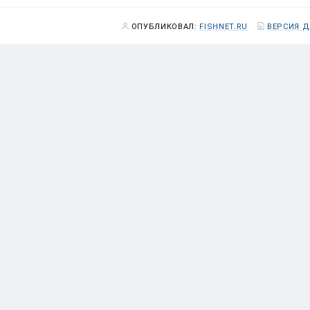
ОПУБЛИКОВАЛ:
FISHNET.RU
ВЕРСИЯ Д
ется элементарным созданием очереди для обеспечения стро
ую спокойно возможно растянуть лет на 15 , не всем же сроч