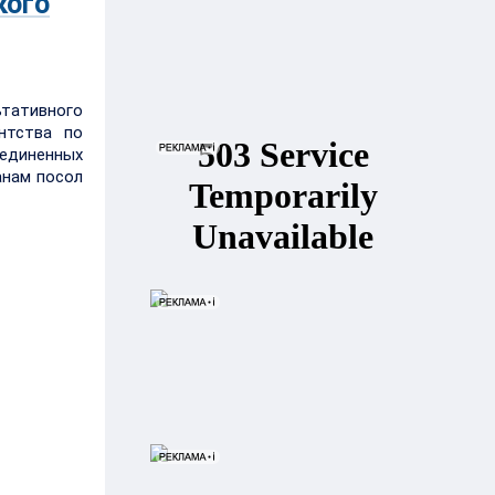
кого
тативного
нтства по
единенных
анам посол