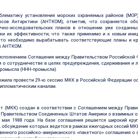
блематику установления морских охраняемых районов (МОР
сов Антарктики (АНТКОМ), отметив, что сохраняется обо
аучно-исследовательских планов в отношении уже созданн
нки их эффективности, что также применимо и к новым ини
 что необходимо вырабатывать соответствующие планы и к
ах АНТКОМ.
 исполнением Соглашения между Правительством Российской
о сотрудничестве в целях предупреждения, сдерживания и 
промысла (ННН-промысла).
ожила провести 29-ю сессию МКК в Российской Федерации о
дипломатическим каналам.
т (МКК) создан в соответствии с Соглашением между Прав
и Правительством Соединенных Штатов Америки о взаимных 
 мая 1988 года. На базе соглашения решается широкий кру
 обсуждение которых ведется в рамках ежегодных сессий МКК
енного российско-американского «пакетного» соглашения о 