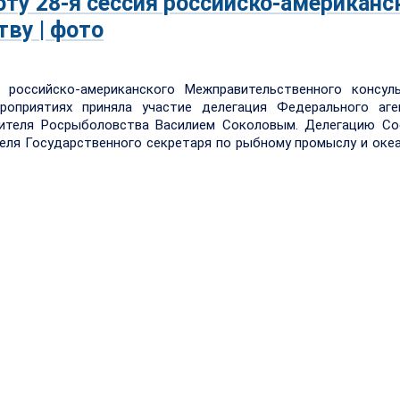
ту 28-я сессия российско-американс
ву | фото
российско-американского Межправительственного консуль
роприятиях приняла участие делегация Федерального аге
дителя Росрыболовства Василием Соколовым. Делегацию Со
ля Государственного секретаря по рыбному промыслу и оке