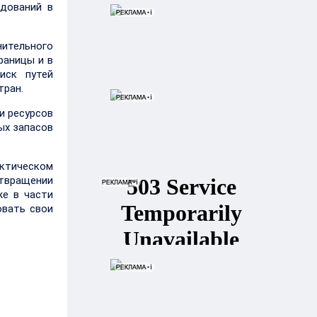
едований в
нительного
раницы и в
иск путей
тран.
и ресурсов
ых запасов
ктическом
твращении
же в части
овать свои