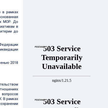
) в рамках
снованная
ых МОР. До
циативам в
ритерии до
 Федерации
ликвидации
сенью 2018
ительством
отношениях
г вопросов
. В рамках
сохранении