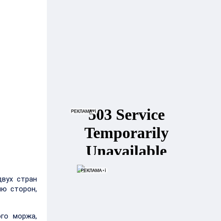
двух стран
ию сторон,
го моржа,