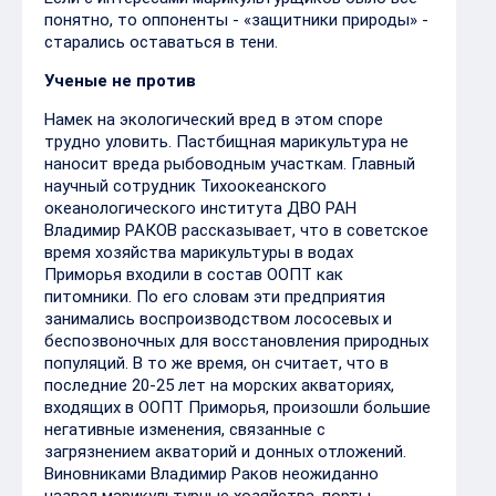
понятно, то оппоненты - «защитники природы» -
старались оставаться в тени.
Ученые не против
Намек на экологический вред в этом споре
трудно уловить. Пастбищная марикультура не
наносит вреда рыбоводным участкам. Главный
научный сотрудник Тихоокеанского
океанологического института ДВО РАН
Владимир РАКОВ рассказывает, что в советское
время хозяйства марикультуры в водах
Приморья входили в состав ООПТ как
питомники. По его словам эти предприятия
занимались воспроизводством лососевых и
беспозвоночных для восстановления природных
популяций. В то же время, он считает, что в
последние 20-25 лет на морских акваториях,
входящих в ООПТ Приморья, произошли большие
негативные изменения, связанные с
загрязнением акваторий и донных отложений.
Виновниками Владимир Раков неожиданно
назвал марикультурные хозяйства, порты,