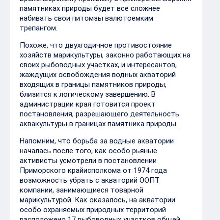
памятниках природы будет все сложнее
набивать свои питомзы валютоемким
трепангом.
Похоже, что двухгодичное противостояние
хозяйств марикультуры, законно работающих на
своих рыбоводных участках, и интересантов,
жаждущих освобождения водных акваторий
входящих в границы памятников природы,
близится к логическому завершению. В
администрации края готовится проект
постановления, разрешающего деятельность
аквакультуры в границах памятника природы.
Напомним, что борьба за водные акватории
началась после того, как особо рьяные
активисты усмотрели в постановлении
Приморского крайисполкома от 1974 года
возможность убрать с акваторий ООПТ
компании, занимающиеся товарной
марикультурой. Как оказалось, на акватории
особо охраняемых природных территорий
расположено 17 рыбоводных участков общей