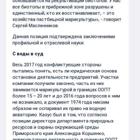
основывается на рекультивации биотопов. У нас
все биотопы в прибрежной зоне разрушены и
единственный, кто их восстанавливает, – это
хозяйства пастбищной марикультуры», - говорит
Сергей Масленников.
Данная позиция подтверждена заключениями
профильной и отраслевой науки.
С воды в суд
Весь 2017 год конфликтующие стороны
пытались понять, есть ли юридическая основа
остановки деятельности предприятий. Участки
компании получили законно, часть из них
занимается марикультурой в границах ООПТ
более 15 – 20 лет и до 2016 года вопросов к ним
не возникало, а документ 1974 года никоим
образом не оспаривал их право на водную
акваторию. Казус был в том, что согласно
позиции директора департамента природных
ресурсов и охраны окружающей среды
Приморского края Александра Коршенко,
аквакультурная деятельность в границах ООПТ