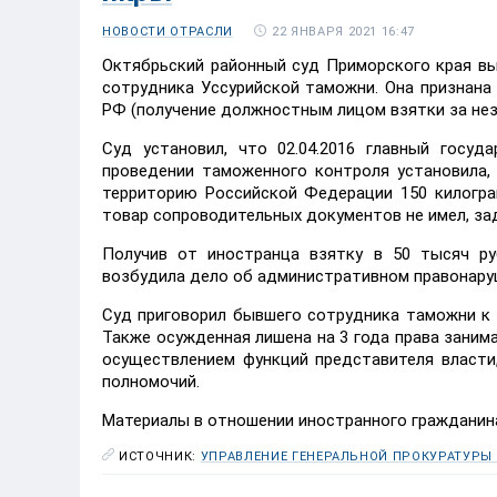
22 ЯНВАРЯ 2021 16:47
НОВОСТИ ОТРАСЛИ
Октябрьский районный суд Приморского края вы
сотрудника Уссурийской таможни. Она признана 
РФ (получение должностным лицом взятки за нез
Суд установил, что 02.04.2016 главный госу
проведении таможенного контроля установила,
территорию Российской Федерации 150 килогр
товар сопроводительных документов не имел, за
Получив от иностранца взятку в 50 тысяч ру
возбудила дело об административном правонаруше
Cуд приговорил бывшего сотрудника таможни к 
Также осужденная лишена на 3 года права заним
осуществлением функций представителя власти
полномочий.
Материалы в отношении иностранного гражданин
ИСТОЧНИК:
УПРАВЛЕНИЕ ГЕНЕРАЛЬНОЙ ПРОКУРАТУРЫ