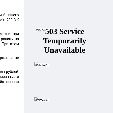
ии бывшего
ст. 290 УК
можни при
границу на
. При этом
роль и не
лн рублей.
вязанные с
яйственных