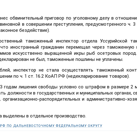
нес обвинительный приговор по уголовному делу в отношен
виновной в совершении преступления, предусмотренного ч. 3 
аконное бездействие).
дарственный таможенный инспектор отдела Уссурийской та
 что иностранный гражданин перемещал через таможенную 
аммов искусственно выращенной икры рыб осетровых пород
декларирован не был, таможенные пошлины не уплачены.
блей, инспектор не стала осуществлять таможенный конт
нии по ч. 1 ст. 16.2 КоАП РФ (недекларирование товаров).
3 годам лишения свободы условно со штрафом в размере 2 м
ать должности в государственных и муниципальных органах, с
, организационно-распорядительных и административно-хоз
а выделены в отдельное производство.
 РФ ПО ДАЛЬНЕВОСТОЧНОМУ ФЕДЕРАЛЬНОМУ ОКРУГУ