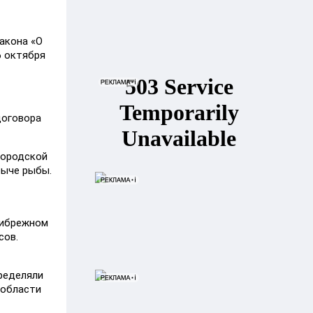
акона «О
6 октября
договора
городской
быче рыбы.
рибрежном
сов.
ределяли
 области