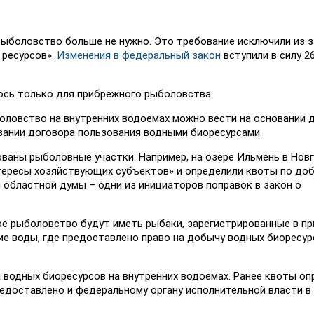
ыболовство больше не нужно. Это требование исключили из з
 ресурсов».
Изменения в федеральный закон
вступили в силу 2
ось только для прибрежного рыболовства.
оловство на внутренних водоемах можно вести на основании 
вании договора пользования водными биоресурсами.
ованы рыболовные участки. Например, на озере Ильмень в Нов
тересы хозяйствующих субъектов» и определили квоты по до
областной думы – одни из инициаторов поправок в закон о
ное рыболовство будут иметь рыбаки, зарегистрированные в п
ие воды, где предоставлено право на добычу водных биоресур
 водных биоресурсов на внутренних водоемах. Ранее квоты оп
редоставлено и федеральному органу исполнительной власти в