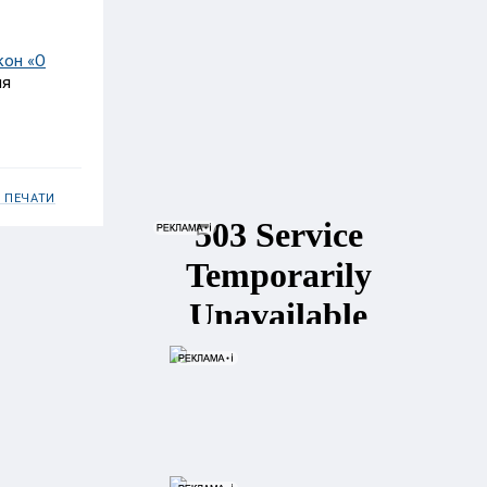
кон «О
ия
 ПЕЧАТИ