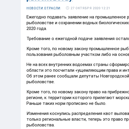
27 ОКТЯБРЯ 2020 12:21
НОВОСТИ ОТРАСЛИ
Ежегодно подавать заявление на промышленное р
рыболовстве и сохранении водных биологических
2020 года.
Требование о ежегодной подаче заявления остал
Кроме того, по новому закону промышленное рыб
пользования рыболовным участком либо на осно
Не на всех внутренних водоемах страны сформир
области это посчитали «ущемляющим права и ин
Об этом ранее сообщали депутаты Новгородской 
рыболовстве.
Кроме того, по новому закону право на прибреж
регионе, к территории которого прилегают морск
Раньше таких норм прописано не было.
Изменения коснулись распределения квот вылова
только региональные власти, теперь это право п
рыболовства.